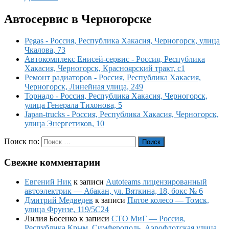
Автосервис в Черногорске
Pegas - Россия, Республика Хакасия, Черногорск, улица
Чкалова, 73
Автокомплекс Енисей-сервис - Россия, Республика
Хакасия, Черногорск, Красноярский тракт, с1
Ремонт радиаторов - Россия, Республика Хакасия,
Черногорск, Линейная улица, 249
Торнадо - Россия, Республика Хакасия, Черногорск,
улица Генерала Тихонова, 5
Japan-trucks - Россия, Республика Хакасия, Черногорск,
улица Энергетиков, 10
Поиск по:
Поиск
Свежие комментарии
Евгений Ник
к записи
Autoteams лицензированный
автоэлектрик — Абакан, ул. Вяткина, 18, бокс № 6
Дмитрий Медведев
к записи
Пятое колесо — Томск,
улица Фрунзе, 119/5С24
Лилия Босенко
к записи
СТО МиГ — Россия,
Республика Крым, Симферополь, Аэрофлотская улица,