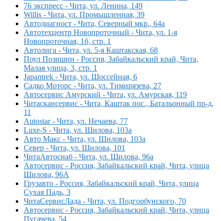
76 экспресс - Чита, ул. Ленина, 149
Willis - Чита, ул. Промышленная, 39
Автодиагност - Чита, Северный мкр., 64а
Автотехцентр Новопроточный - Чита, ул. 1-я
Новопроточная, 1б, стр. 1
Автолига - Чита, ул. 5-я Каштакская, 68
Поул Позишин - Россия, Забайкальский край, Чита,
Малая улица, 3, стр. 1
Japantrek - Чита, ул. Шоссейная, 6
Садко Моторс - Чита, ул. Тимирязева, 27
Автосервис Амурский - Чита, ул. Амурская, 119
Читаскансервис - Чита, Каштак пос., Батальонный пр-д,
11
Autostar - Чита, ул. Нечаева, 77
Luxe-S - Чита, ул. Шилова, 103а
Авто Макс - Чита, ул. Шилова, 103а
Север - Чита, ул. Шилова, 101
ЧитаАвтоснаб - Чита, ул. Шилова, 96а
Автосервис - Россия, Забайкальский край, Чита, улица
Шилова, 96А
Грузавто - Россия, Забайкальский край, Чита, улица
Сухая Падь, 3
ЧитаСервисЛада - Чита, ул. Подгорбунского, 70
Автосервис - Россия, Забайкальский край, Чита, улица
Пугачева, 54