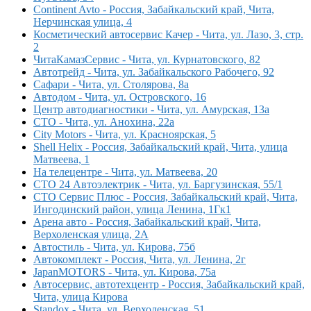
Continent Avto - Россия, Забайкальский край, Чита,
Нерчинская улица, 4
Косметический автосервис Качер - Чита, ул. Лазо, 3, стр.
2
ЧитаКамазСервис - Чита, ул. Курнатовского, 82
Автотрейд - Чита, ул. Забайкальского Рабочего, 92
Сафари - Чита, ул. Столярова, 8а
Автодом - Чита, ул. Островского, 16
Центр автодиагностики - Чита, ул. Амурская, 13а
СТО - Чита, ул. Анохина, 22а
City Motors - Чита, ул. Красноярская, 5
Shell Helix - Россия, Забайкальский край, Чита, улица
Матвеева, 1
На телецентре - Чита, ул. Матвеева, 20
СТО 24 Автоэлектрик - Чита, ул. Баргузинская, 55/1
СТО Сервис Плюс - Россия, Забайкальский край, Чита,
Ингодинский район, улица Ленина, 1Гк1
Арена авто - Россия, Забайкальский край, Чита,
Верхоленская улица, 2А
Автостиль - Чита, ул. Кирова, 75б
Автокомплект - Россия, Чита, ул. Ленина, 2г
JapanMOTORS - Чита, ул. Кирова, 75а
Автосервис, автотехцентр - Россия, Забайкальский край,
Чита, улица Кирова
Standox - Чита, ул. Верхоленская, 51