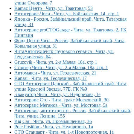
улица Суворова, 7
Kamaz Центр - Чита, ул. Трактовая, 53
Автосервис-Чита - Чита, ул. Байкальская, 14, стр. 1
Японка - Россия, Забайкальский край, Чита, Татарская
улица, 31
Автосервис proCTOGarage - Чита, ул. Трактовая, 2, ГК
Пингвин
Форд Центр Чита - Россия, Забайкальский край, Чита,
Ковыльная улица, 31
ЧитаАвтотехцентр грузового сервиса - Чита, ул.
Геодезическая, 64
Gruzovik - Чита, ул. 2-я Малая, 18а, стр 1
Стартер Чита - Чита, ул. 2-я Малая, 18а, стр. 1
Автомакси - Чита, ул. Геодезическая, 21
Kansai - Чита, ул. Геодезическая, 17
СТО Автосервис Царский - Забайкальский край, Чита,
улица Красной Звезды, 77Б, ГК №9
Эвакуатор Чита - Чита, ул. Недорезова, 1е
Автосервис Сто - Чита, тракт Московский, 30
Автосервис Меганов - Чита, ул. Мостовая, 5а
Автосервис, автотехцентр - Россия, Забайкальский край,
Чита, улица Ленина, 155
Big Car - Чита, ул. Промышленная, 36
Pole Position - Чита, ул. Недорезова, 1и
СТО Стандарт - Чита, ул. 1-я Новопроточная, 1а