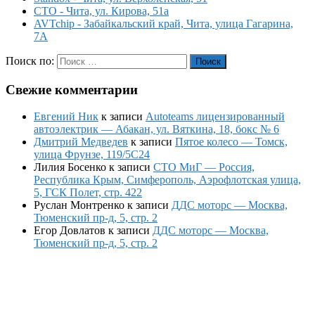
СТО - Чита, ул. Кирова, 51а
AVTchip - Забайкальский край, Чита, улица Гагарина,
7А
Поиск по:
Поиск
Свежие комментарии
Евгений Ник
к записи
Autoteams лицензированный
автоэлектрик — Абакан, ул. Вяткина, 18, бокс № 6
Дмитрий Медведев
к записи
Пятое колесо — Томск,
улица Фрунзе, 119/5С24
Лилия Босенко
к записи
СТО МиГ — Россия,
Республика Крым, Симферополь, Аэрофлотская улица,
5, ГСК Полет, стр. 422
Руслан Монтренко
к записи
ДДС моторс — Москва,
Тюменский пр-д, 5, стр. 2
Егор Довлатов
к записи
ДДС моторс — Москва,
Тюменский пр-д, 5, стр. 2