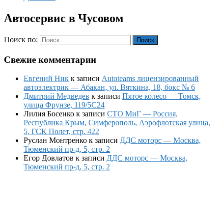
Автосервис в Чусовом
Поиск по:
Поиск
Свежие комментарии
Евгений Ник
к записи
Autoteams лицензированный
автоэлектрик — Абакан, ул. Вяткина, 18, бокс № 6
Дмитрий Медведев
к записи
Пятое колесо — Томск,
улица Фрунзе, 119/5С24
Лилия Босенко
к записи
СТО МиГ — Россия,
Республика Крым, Симферополь, Аэрофлотская улица,
5, ГСК Полет, стр. 422
Руслан Монтренко
к записи
ДДС моторс — Москва,
Тюменский пр-д, 5, стр. 2
Егор Довлатов
к записи
ДДС моторс — Москва,
Тюменский пр-д, 5, стр. 2