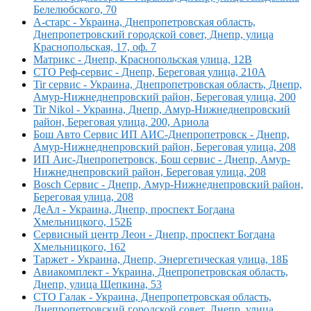
Белелюбского, 70
А-старс - Украина, Днепропетровская область,
Днепропетровский городской совет, Днепр, улица
Краснопольская, 17, оф. 7
Матрикс - Днепр, Краснопольская улица, 12В
СТО Реф-сервис - Днепр, Береговая улица, 210А
Tir сервис - Украина, Днепропетровская область, Днепр,
Амур-Нижнеднепровский район, Береговая улица, 200
Tir Nikol - Украина, Днепр, Амур-Нижнеднепровский
район, Береговая улица, 200, Ариола
Бош Авто Сервис ИП АИС-Днепропетровск - Днепр,
Амур-Нижнеднепровский район, Береговая улица, 208
ИП Аис-Днепропетровск, Бош сервис - Днепр, Амур-
Нижнеднепровский район, Береговая улица, 208
Bosch Сервис - Днепр, Амур-Нижнеднепровский район,
Береговая улица, 208
ДеАл - Украина, Днепр, проспект Богдана
Хмельницкого, 152Б
Сервисный центр Леон - Днепр, проспект Богдана
Хмельницкого, 162
Таржет - Украина, Днепр, Энергетическая улица, 18Б
Авиакомплект - Украина, Днепропетровская область,
Днепр, улица Щепкина, 53
СТО Галак - Украина, Днепропетровская область,
Днепропетровский городской совет, Днепр, улица