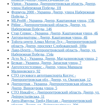
Vipton - Украина, Днепропетровская область, Днепр,
улица Набережная Победы, 1Н
Формула 2000 - Украина, Днепр, улица Набережная
Победы, 5
MLPro08 - Украина, Днепр, Каштановая улица, 15К
Pitline - Днепропетровский область, Днепр, ул.
Набережная Победы, 146
Стар Сервис - Украина, Днепр, Каштановая улица, 4Б
Авторадиаторы - Днепр, Каштановая улица, 4Б
Тойота центр Алмаз Мотор Лтд - Днепропетровский
область, Днепр, проспект Слобожанский, 100а
Лавр-Центр - Днепропетровский область, Днепр, ул.
Набережная Победы, 154а
Дсто № 2 - Украина, Днепр, Магдалиновская улица, 2
Белкар - Украина, Днепр, Запасная улица, 7
Автотехтестсервис - Днепр, улица Маршала
Малиновского, 92
СТО грузового автотранспорта Коглус -
Днепропетровская обл., Днепр, ул. Океанская, 12
Днепротрак - Украина, Днепропетровская область,
Днепр, Винокурова улица, 5
СТО НикаБус - Днепропетровский область, Днепр, ул.
Дніпросталівська, 11
Авто-Импульс Трейд Ниссан - Днепропетровский
область, Днепр, ул. Дніпросталівська, 30б