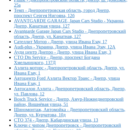
25а
Темп - Днепропетровская область, город Днепр,
проспект Сергея Нигояна, 12б
AVANTGARDE GARAGE, Japan Cars Studio - Украина,
Днепр, Канатная улица, 127
Avantgarde Garage Japan Cars Studio - Днепропетровский
область, Днепр, ул. Канатная, 127
Сателлит Мотор - Днепр, улица Ивана Езау, 17
Audi-plus - Украина, Днепр, улица Ивана Эзау, 12А
Ауди центр Днепро - Днепр, улица Ивана Езау, 3
СТО Dts Service - Днепр, проспект Богдана
Хмельницкого, 137Д
Аэлита моторс - Днепропетровский область, Днепр, ул.
Ивана Езау, 1
Автоцентр Ford Аэлита Вектор Транс - Днепр, улица
Ивана Езау, 1
Автосалон Аэлита - Днепропетровский область, Днепр,
ул. Павлова, 12
Bosch Truck Service - Днепр, Амур-Нижнеднепровский
район, Вишнёвая улица, 51
Шиномонтаж, Автомойка - Днепропетровский область,
Днепр, ул. Курчатова, 10д
СТО 374 - Днепр, Кабардинская улица, 13
Ключи с чипом Днепропетровск - Днепропетровский