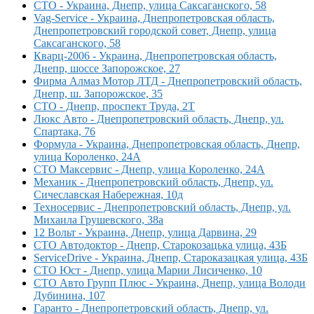
СТО - Украина, Днепр, улица Саксаганского, 58
Vag-Service - Украина, Днепропетровская область,
Днепропетровский городской совет, Днепр, улица
Саксаганского, 58
Кварц-2006 - Украина, Днепропетровская область,
Днепр, шоссе Запорожское, 27
Фирма Алмаз Мотор ЛТД - Днепропетровский область,
Днепр, ш. Запорожское, 35
СТО - Днепр, проспект Труда, 2Т
Люкс Авто - Днепропетровский область, Днепр, ул.
Спартака, 76
Формула - Украина, Днепропетровская область, Днепр,
улица Короленко, 24А
СТО Максервис - Днепр, улица Короленко, 24А
Механик - Днепропетровский область, Днепр, ул.
Сичеславская Набережная, 10д
Техносервис - Днепропетровский область, Днепр, ул.
Михаила Грушевского, 38а
12 Вольт - Украина, Днепр, улица Дарвина, 29
СТО Автодоктор - Днепр, Старокозацька улица, 43Б
ServiceDrive - Украина, Днепр, Староказацкая улица, 43Б
СТО Юст - Днепр, улица Марии Лисиченко, 10
СТО Авто Групп Плюс - Украина, Днепр, улица Володи
Дубинина, 107
Гаранто - Днепропетровский область, Днепр, ул.