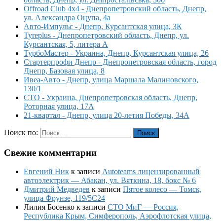
Offroad Club 4x4 - Днепропетровский область, Днепр,
ул. Александра Оцупа, 4а
Авто-Импульс - Днепр, Курсантская улица, 3К
Tyreplus - Днепропетровский область, Днепр, ул.
Курсантская, 5, литера А
ТурбоМастер - Украина, Днепр, Курсантская улица, 26
Стартерпрофи Днепр - Днепропетровская область, город
Днепр, Базовая улица, 8
Ивеа-Авто - Днепр, улица Маршала Малиновского,
130/1
СТО - Украина, Днепропетровская область, Днепр,
Роторная улица, 17А
21-квартал - Днепр, улица 20-летия Победы, 34А
Поиск по:
Поиск
Свежие комментарии
Евгений Ник
к записи
Autoteams лицензированный
автоэлектрик — Абакан, ул. Вяткина, 18, бокс № 6
Дмитрий Медведев
к записи
Пятое колесо — Томск,
улица Фрунзе, 119/5С24
Лилия Босенко
к записи
СТО МиГ — Россия,
Республика Крым, Симферополь, Аэрофлотская улица,