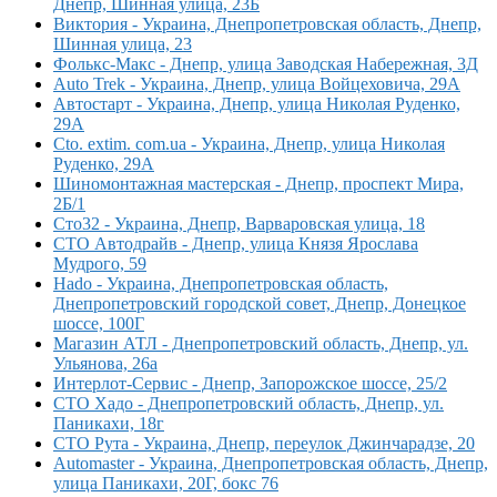
Днепр, Шинная улица, 23Б
Виктория - Украина, Днепропетровская область, Днепр,
Шинная улица, 23
Фолькс-Макс - Днепр, улица Заводская Набережная, 3Д
Auto Trek - Украина, Днепр, улица Войцеховича, 29А
Автостарт - Украина, Днепр, улица Николая Руденко,
29А
Cto. extim. com.ua - Украина, Днепр, улица Николая
Руденко, 29А
Шиномонтажная мастерская - Днепр, проспект Мира,
2Б/1
Сто32 - Украина, Днепр, Варваровская улица, 18
СТО Автодрайв - Днепр, улица Князя Ярослава
Мудрого, 59
Hado - Украина, Днепропетровская область,
Днепропетровский городской совет, Днепр, Донецкое
шоссе, 100Г
Магазин АТЛ - Днепропетровский область, Днепр, ул.
Ульянова, 26а
Интерлот-Сервис - Днепр, Запорожское шоссе, 25/2
СТО Хадо - Днепропетровский область, Днепр, ул.
Паникахи, 18г
СТО Рута - Украина, Днепр, переулок Джинчарадзе, 20
Automaster - Украина, Днепропетровская область, Днепр,
улица Паникахи, 20Г, бокс 76