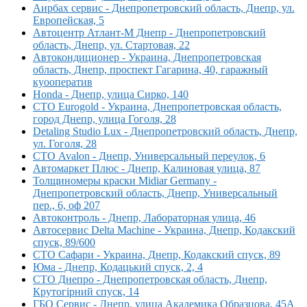
Аирбах сервис - Днепропетровский область, Днепр, ул.
Европейская, 5
Автоцентр Атлант-М Днепр - Днепропетровский
область, Днепр, ул. Стартовая, 22
Автокондиционер - Украина, Днепропетровская
область, Днепр, проспект Гагарина, 40, гаражный
куооператив
Honda - Днепр, улица Сирко, 140
СТО Eurogold - Украина, Днепропетровская область,
город Днепр, улица Гоголя, 28
Detaling Studio Lux - Днепропетровский область, Днепр,
ул. Гоголя, 28
СТО Avalon - Днепр, Универсальный переулок, 6
Автомаркет Плюс - Днепр, Калиновая улица, 87
Толщиномеры краски Midiar Germany -
Днепропетровский область, Днепр, Универсальный
пер., 6, оф 207
Автоконтроль - Днепр, Лабораторная улица, 46
Автосервис Delta Machine - Украина, Днепр, Кодакский
спуск, 89/600
СТО Сафари - Украина, Днепр, Кодакский спуск, 89
Юма - Днепр, Кодацький спуск, 2, 4
СТО Днепро - Днепропетровская область, Днепр,
Крутогірний спуск, 14
ГБО Сервис - Днепр, улица Академика Образцова, 45А