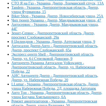
СТО Я на Газ - Украина, Днепр, Лоцманский спуск, 13А
Tandem - Украина, Днепропетровская область, Днепр,
улица Фурманова, 15
Biker Shop - Украина, Днепр, Новосибирская улица, 25А
Чип тюнер Украина - Днепр, Мандрыковская улица, 47
Автосервис - Украина, Днепр, Мандрыковская улица,
44Г
Зенит-Сервис - Днепропетровский область, Днепр,
проспект Слобожанский, 29а
8 Цилиндров - Украина, Днепр, Артельная улица, 9
Автосалон Днепр-Авто - Днепропетровский область,
Днепр, проспект Слобожанский, 65а
Экспресс-центр Shell - Днепропетровский область,
Днепр, ул. 6-ї Стрелковой Дивизии, 9
Автоцентр-Украина Автосалон Volkswagen -
Днепропетровский область, Днепр, ул. Набережная
Победы, 22
АИС Автоцентр Днепр - Днепропетровский область,
Днепр, ул. Набережная Победы, 20
LLumar - Украина, Днепропетровская область, Днепр,
улица Набережная Победы, 2Д, площадка Автопарк
Авто Тон - Украина, Днепропетровская область, Днепр,
улица Богдана Хмельницкого, 6А
Ремонт амортизаторов - Украина, Днепропетровская
область, Днепр, улица Радищева, 50