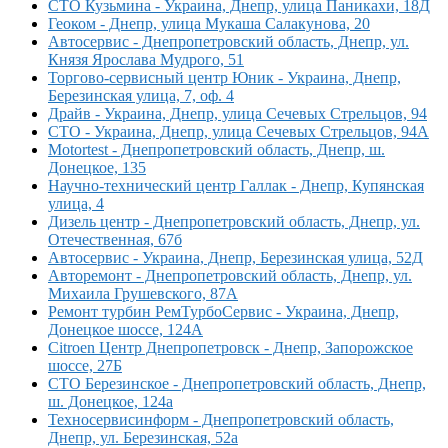
СТО Кузьмина - Украина, Днепр, улица Паникахи, 18Д
Геоком - Днепр, улица Мукаша Салакунова, 20
Автосервис - Днепропетровский область, Днепр, ул.
Князя Ярослава Мудрого, 51
Торгово-сервисный центр Юник - Украина, Днепр,
Березинская улица, 7, оф. 4
Драйв - Украина, Днепр, улица Сечевых Стрельцов, 94
СТО - Украина, Днепр, улица Сечевых Стрельцов, 94А
Motortest - Днепропетровский область, Днепр, ш.
Донецкое, 135
Научно-технический центр Галлак - Днепр, Купянская
улица, 4
Дизель центр - Днепропетровский область, Днепр, ул.
Отечественная, 67б
Автосервис - Украина, Днепр, Березинская улица, 52Д
Авторемонт - Днепропетровский область, Днепр, ул.
Михаила Грушевского, 87А
Ремонт турбин РемТурбоСервис - Украина, Днепр,
Донецкое шоссе, 124А
Citroen Центр Днепропетровск - Днепр, Запорожское
шоссе, 27Б
СТО Березинское - Днепропетровский область, Днепр,
ш. Донецкое, 124а
Техносервисинформ - Днепропетровский область,
Днепр, ул. Березинская, 52а