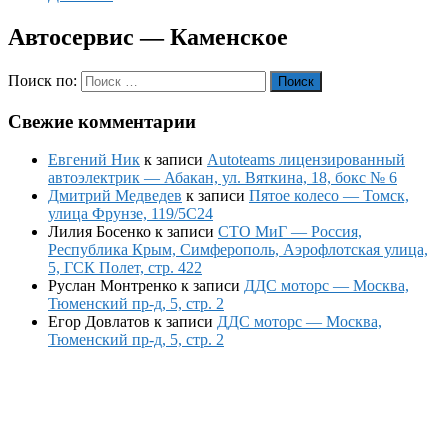
Автосервис — Каменское
Поиск по:
Поиск
Свежие комментарии
Евгений Ник
к записи
Autoteams лицензированный
автоэлектрик — Абакан, ул. Вяткина, 18, бокс № 6
Дмитрий Медведев
к записи
Пятое колесо — Томск,
улица Фрунзе, 119/5С24
Лилия Босенко
к записи
СТО МиГ — Россия,
Республика Крым, Симферополь, Аэрофлотская улица,
5, ГСК Полет, стр. 422
Руслан Монтренко
к записи
ДДС моторс — Москва,
Тюменский пр-д, 5, стр. 2
Егор Довлатов
к записи
ДДС моторс — Москва,
Тюменский пр-д, 5, стр. 2