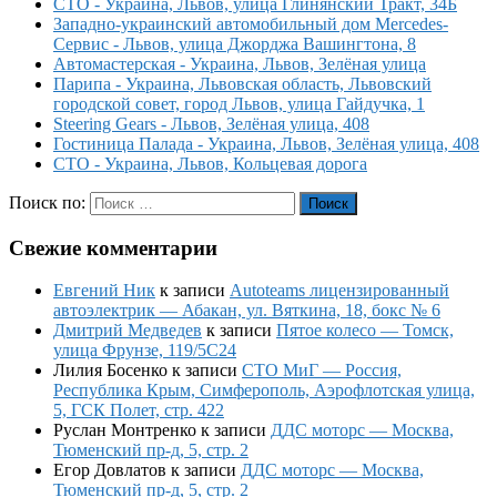
СТО - Украина, Львов, улица Глинянский Тракт, 34Б
Западно-украинский автомобильный дом Mercedes-
Сервис - Львов, улица Джорджа Вашингтона, 8
Автомастерская - Украина, Львов, Зелёная улица
Парипа - Украина, Львовская область, Львовский
городской совет, город Львов, улица Гайдучка, 1
Steering Gears - Львов, Зелёная улица, 408
Гостиница Палада - Украина, Львов, Зелёная улица, 408
СТО - Украина, Львов, Кольцевая дорога
Поиск по:
Поиск
Свежие комментарии
Евгений Ник
к записи
Autoteams лицензированный
автоэлектрик — Абакан, ул. Вяткина, 18, бокс № 6
Дмитрий Медведев
к записи
Пятое колесо — Томск,
улица Фрунзе, 119/5С24
Лилия Босенко
к записи
СТО МиГ — Россия,
Республика Крым, Симферополь, Аэрофлотская улица,
5, ГСК Полет, стр. 422
Руслан Монтренко
к записи
ДДС моторс — Москва,
Тюменский пр-д, 5, стр. 2
Егор Довлатов
к записи
ДДС моторс — Москва,
Тюменский пр-д, 5, стр. 2