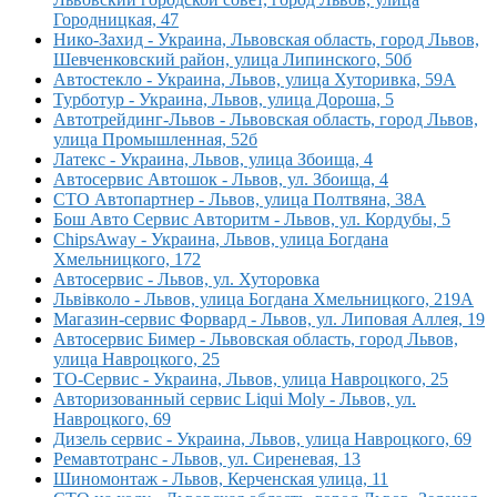
Городницкая, 47
Нико-Захид - Украина, Львовская область, город Львов,
Шевченковский район, улица Липинского, 50б
Автостекло - Украина, Львов, улица Хуторивка, 59А
Турботур - Украина, Львов, улица Дороша, 5
Автотрейдинг-Львов - Львовская область, город Львов,
улица Промышленная, 52б
Латекс - Украина, Львов, улица Збоища, 4
Автосервис Автошок - Львов, ул. Збоища, 4
СТО Автопартнер - Львов, улица Полтвяна, 38А
Бош Авто Сервис Авторитм - Львов, ул. Кордубы, 5
ChipsAway - Украина, Львов, улица Богдана
Хмельницкого, 172
Автосервис - Львов, ул. Хуторовка
Львiвколо - Львов, улица Богдана Хмельницкого, 219А
Магазин-сервис Форвард - Львов, ул. Липовая Аллея, 19
Автосервис Бимер - Львовская область, город Львов,
улица Навроцкого, 25
ТО-Сервис - Украина, Львов, улица Навроцкого, 25
Авторизованный сервис Liqui Moly - Львов, ул.
Навроцкого, 69
Дизель сервис - Украина, Львов, улица Навроцкого, 69
Ремавтотранс - Львов, ул. Сиреневая, 13
Шиномонтаж - Львов, Керченская улица, 11