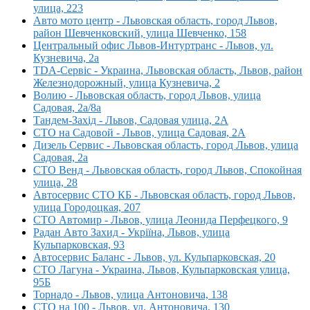
улица, 223
Авто мото центр - Львовская область, город Львов,
район Шевченковский, улица Шевченко, 158
Центральный офис Львов-Интуртранс - Львов, ул.
Кузневича, 2а
TDA-Сервіс - Украина, Львовская область, Львов, район
Железнодорожный, улица Кузневича, 2
Волию - Львовская область, город Львов, улица
Садовая, 2а/8а
Тандем-Захід - Львов, Садовая улица, 2А
СТО на Садовой - Львов, улица Садовая, 2А
Дизель Сервис - Львовская область, город Львов, улица
Садовая, 2а
СТО Венд - Львовская область, город Львов, Спокойная
улица, 28
Автосервис СТО КБ - Львовская область, город Львов,
улица Городоцкая, 207
СТО Автомир - Львов, улица Леонида Перфецкого, 9
Радан Авто Захид - Укріїна, Львов, улица
Кульпарковская, 93
Автосервис Баланс - Львов, ул. Кульпарковская, 20
СТО Лагуна - Украина, Львов, Кульпарковская улица,
95Б
Торнадо - Львов, улица Антоновича, 138
СТО на 100 - Львов, ул. Антоновича, 130