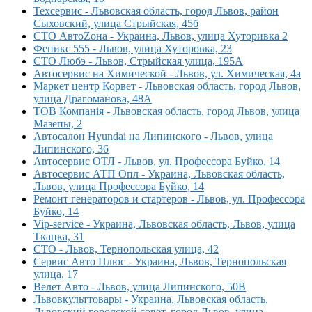
Техсервис - Львовская область, город Львов, район
Сыховский, улица Стрыйская, 45б
СТО АвтоZона - Украина, Львов, улица Хуторивка 2
Феникс 555 - Львов, улица Хуторовка, 23
СТО Любэ - Львов, Стрыйская улица, 195А
Автосервис на Химической - Львов, ул. Химическая, 4а
Маркет центр Корвет - Львовская область, город Львов,
улица Драгоманова, 48А
ТОВ Компанія - Львовская область, город Львов, улица
Мазепы, 2
Автосалон Hyundai на Липинского - Львов, улица
Липинского, 36
Автосервис ОТЛ - Львов, ул. Профессора Буйко, 14
Автосервис АТП Опл - Украина, Львовская область,
Львов, улица Профессора Буйко, 14
Ремонт генераторов и стартеров - Львов, ул. Профессора
Буйко, 14
Vip-service - Украина, Львовская область, Львов, улица
Ткацка, 31
СТО - Львов, Тернопольская улица, 42
Сервис Авто Плюс - Украина, Львов, Тернопольская
улица, 17
Велет Авто - Львов, улица Липинского, 50В
Львовкульттовары - Украина, Львовская область,
Львовский городской совет, город Львов, улица