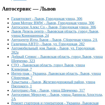
Автосервис — Львов
Галавтосвит - Львов, Городоцкая улица, 306
Ария Моторс BMW - Львов, Городоцкая улица, 306
Автосалон Алекс Со - Львов, Городоцкая улица, 306
Львов Дизель центр - Львовская область, город Львов,
улица Конюшинная, 24
Автоцентр Илта Львов - Львов, Сборочная улица, 2А
Галичина-АВТО - Львов, ул. Городоцкая, 282
Автомобильный дом Львов - Львов, ул. Городоцкая,
282а
Добрый Сервис - Львовская область, город Львов, улица
Шевченко, 323
СТО - Львовская область, город Львов, улица
Клеверная, 7
Интер-трак - Украина, Львовская область, Львов, улица
Сборочная, 7
Хрыстына - Львов, Железнодорожный район, улица
Пясецкого, 1
Автотранс-Дик - Львов, улица Шевченко, 317
Автосервис Мерседес - Львов, улица Даниила Апостола,
2А
Ремонт стартеров и генераторов - Украина, Львовская