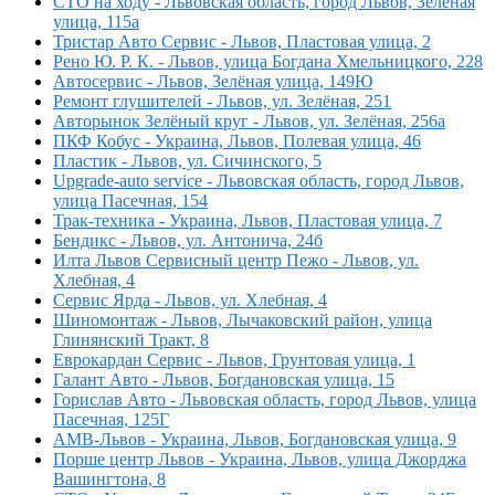
СТО на ходу - Львовская область, город Львов, Зеленая
улица, 115а
Тристар Авто Сервис - Львов, Пластовая улица, 2
Рено Ю. Р. К. - Львов, улица Богдана Хмельницкого, 228
Автосервис - Львов, Зелёная улица, 149Ю
Ремонт глушителей - Львов, ул. Зелёная, 251
Авторынок Зелёный круг - Львов, ул. Зелёная, 256а
ПКФ Кобус - Украина, Львов, Полевая улица, 46
Пластик - Львов, ул. Сичинского, 5
Upgrade-auto service - Львовская область, город Львов,
улица Пасечная, 154
Трак-техника - Украина, Львов, Пластовая улица, 7
Бендикс - Львов, ул. Антонича, 24б
Илта Львов Сервисный центр Пежо - Львов, ул.
Хлебная, 4
Сервис Ярда - Львов, ул. Хлебная, 4
Шиномонтаж - Львов, Лычаковский район, улица
Глинянский Тракт, 8
Еврокардан Сервис - Львов, Грунтовая улица, 1
Галант Авто - Львов, Богдановская улица, 15
Горислав Авто - Львовская область, город Львов, улица
Пасечная, 125Г
АМВ-Львов - Украина, Львов, Богдановская улица, 9
Порше центр Львов - Украина, Львов, улица Джорджа
Вашингтона, 8