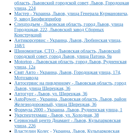
область, Львовский городской совет, Львов, Городоцкая
улица, 224
Мастер - Украина, Львов, улица Генерала Курмановича,
9, завод Биофизприбор
Спецподъем - Львовская область, город Львов, улица
Городоцкая, 222, Львовский завод Сборных
Конструкций
Антикорсервис - Украина, Львов, Любинская улица,
168/1
Шиномонтаж, СТО - Львовская область, Львовский
городской совет, город Львов, улица Патона, 9а
Motortop - Львовская область, город Львов, Рудненская
улица, 12а
Свят Авто - Украина, Львов, Городоцкая улица, 174,
Мотозавода
Автосервис на пивденному - Львовская область, город
Львов, улица Щирецкая, 36
Автогурт - Львов, ул. Щирецкая, 36
AutoPower - Украина, Львовская область, Львов, район
Железнодорожный, улица Щирецкая, 36
Формула 2000 - Украина, Львов, Рудненская улица, 1
Укрспецтехмаш - Львов, ул. Холодная, 38
Сервисный центр Диамант - Львов, Кульпарковская
улица, 226
Властелин Колес - Украина, Львов, Кульпарковская