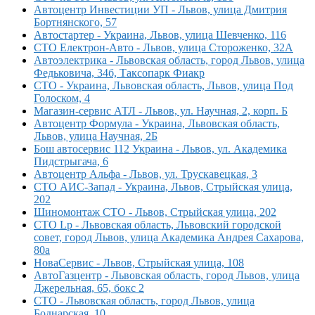
Автоцентр Инвестиции УП - Львов, улица Дмитрия
Бортнянского, 57
Автостартер - Украина, Львов, улица Шевченко, 116
СТО Електрон-Авто - Львов, улица Стороженко, 32А
Автоэлектрика - Львовская область, город Львов, улица
Федьковича, 34б, Таксопарк Фиакр
СТО - Украина, Львовская область, Львов, улица Под
Голоском, 4
Магазин-сервис АТЛ - Львов, ул. Научная, 2, корп. Б
Автоцентр Формула - Украина, Львовская область,
Львов, улица Научная, 2Б
Бош автосервис 112 Украина - Львов, ул. Академика
Пидстрыгача, 6
Автоцентр Альфа - Львов, ул. Трускавецкая, 3
СТО АИС-Запад - Украина, Львов, Стрыйская улица,
202
Шиномонтаж СТО - Львов, Стрыйская улица, 202
СТО Lp - Львовская область, Львовский городской
совет, город Львов, улица Академика Андрея Сахарова,
80а
НоваСервис - Львов, Стрыйская улица, 108
АвтоГазцентр - Львовская область, город Львов, улица
Джерельная, 65, бокс 2
СТО - Львовская область, город Львов, улица
Боднарская, 10