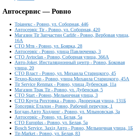
Автосервис — Ровно
Тріанекс - Ровно, ул. Соборная, 446
Автосервіс Tir - Ровно, ул. Соборная, 420
Магазин Tir Запчастин Carlife - Ровно, Вербовая улица,
16А
СТО Мтв - Ровно, ул. Боярка, 28
Автосервіс - Ровно, улица Павлюченко, 3
СТО Avtoclan - Ровно, Соборная улица, 366А
Авто-Joker, Инсталяционный центр - Ровно, Боковая
улица, 20
СТО Власт - Ровно, ул. Михаила Старицкого, 45
Техно-Колор - Ровно, улица Михаила Старицкого, 45А
Tir Service Renmax - Ровно, улица Дубенская, 11а
Магазин Трак Tir - Ровно, ул. Дубенская, 5
СТО Start - Ровно, Мельничная улица, 3
СТО Крута Рихтовка - Ровно, Дворецкая улица, 131Б
Топсервіс Еталон - Ровно, Рабочий переулок, 1
Богдан-Авто Холдинг - Ровно, ул. Млыновская, 3а
Автосервіс - Ровно, ул. Белая, 5а
СТО Europlus - Ровно, ул. Белая, 5а
Bosch Service. Захід Авто - Ровно, Мельничная улица, 1Б
Tir-Market - Ровно, ул. Белая, 83