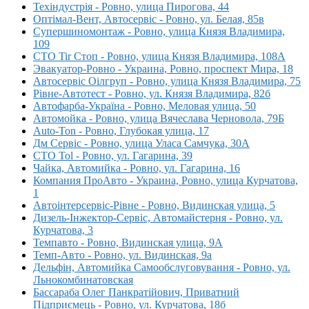
Техіндустрія - Ровно, улица Пирогова, 44
Оптімал-Вент, Автосервіс - Ровно, ул. Белая, 85в
Супершиномонтаж - Ровно, улица Князя Владимира,
109
СТО Tir Стоп - Ровно, улица Князя Владимира, 108А
Эвакуатор-Ровно - Украина, Ровно, проспект Мира, 18
Автосервіс Оілгруп - Ровно, улица Князя Владимира, 75
Рівне-Автотест - Ровно, ул. Князя Владимира, 82б
Автофарба-Україна - Ровно, Меловая улица, 50
Автомойка - Ровно, улица Вячеслава Черновола, 79Б
Auto-Ton - Ровно, Глубокая улица, 17
Дм Сервіс - Ровно, улица Уласа Самчука, 30А
СТО Tol - Ровно, ул. Гагарина, 39
Чайка, Автомийка - Ровно, ул. Гагарина, 16
Компания ПроАвто - Украина, Ровно, улица Курчатова,
1
Автоінтерсервіс-Рівне - Ровно, Видинская улица, 5
Дизель-Інжектор-Сервіс, Автомайстерня - Ровно, ул.
Курчатова, 3
Темпавто - Ровно, Видинская улица, 9А
Темп-Авто - Ровно, ул. Видинская, 9а
Дельфін, Автомийка Самообслуговування - Ровно, ул.
Льнокомбинатовская
Бассараба Олег Панкратійович, Приватний
Підприємець - Ровно, ул. Курчатова, 18б