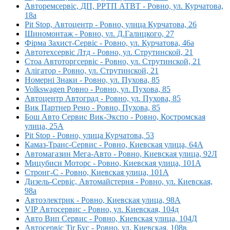
Авторемсервіс, ДП, РРТП АТВТ - Ровно, ул. Курчатова,
18а
Pit Stop, Автоцентр - Ровно, улица Курчатова, 26
Шиномонтаж - Ровно, ул. Д.Галицкого, 27
Фірма Захист-Сервіс - Ровно, ул. Курчатова, 46а
Автотехсервіс Лтд - Ровно, ул. Струтинской, 21
Стоа Автоторгсервіс - Ровно, ул. Струтинской, 21
Алігатор - Ровно, ул. Струтинской, 21
Номерні Знаки - Ровно, ул. Пухова, 85
Volkswagen Ровно - Ровно, ул. Пухова, 85
Автоцентр Автоград - Ровно, ул. Пухова, 85
Вик Партнер Рено - Ровно, Пухова, 85
Бош Авто Сервис Вик-Экспо - Ровно, Костромская
улица, 25А
Pit Stop - Ровно, улица Курчатова, 53
Камаз-Транс-Сервис - Ровно, Киевская улица, 64А
Автомагазин Мега-Авто - Ровно, Киевская улица, 92Л
Мицубиси Моторс - Ровно, Киевская улица, 101А
Стронг-С - Ровно, Киевская улица, 101А
Дизель-Сервіс, Автомайстерня - Ровно, ул. Киевская,
98а
Автоэлектрик - Ровно, Киевская улица, 98А
VIP Автосервис - Ровно, ул. Киевская, 104д
Авто Вип Сервис - Ровно, Киевская улица, 104Д
Автосервіс Tir Бус - Ровно, ул. Киевская, 108в