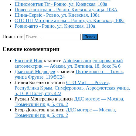
Шиномонтаж Tir - Ровно, ул. Киевская, 108а
Полесьеавтотранс - Ровно, Киевская улица, 108А
Шина-Сервіс - Ровно, ул. Киевская, 108а
СТО ПП Моторне ательє - Ровно, ул. Киевская, 108а
Ровно-авто - Ровно, ул. Киевская, 110а
Поиск по:
Поиск
Свежие комментарии
Евгений Ник
к записи
Autoteams лицензированный
автоэлектрик — Абакан, ул. Вяткина, 18, бокс № 6
Дмитрий Медведев
к записи
Пятое колесо — Томск,
улица Фрунзе, 119/5С24
Лилия Босенко
к записи
СТО МиГ — Россия,
Республика Крым, Симферополь, Аэрофлотская улица,
5, ГСК Полет, стр. 422
Руслан Монтренко
к записи
ДДС моторс — Москва,
Тюменский пр-д, 5, стр. 2
Егор Довлатов
к записи
ДДС моторс — Москва,
Тюменский пр-д, 5, стр. 2