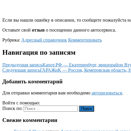
Если вы нашли ошибку в описании, то сообщите пожалуйста на
Оставьте свой
отзыв
о посещении данного автосервиса.
Рубрика:
Адресный справочник
Комментировать
Навигация по записям
Предыдущая запись
Капот.РФ — Екатеринбург, микрорайон Втуз
Следующая запись
ГАРАЖиК — Россия, Кемеровская область, Н
Добавить комментарий
Для отправки комментария вам необходимо
авторизоваться
.
Войти с помощью:
Поиск по:
Поиск
Свежие комментарии