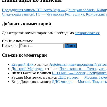
Предыдущая запись
СТО Авто Звук — Донецкая область, Мариу
Следующая запись
СТО — Чувашская Республика, Козловский р-
Добавить комментарий
Для отправки комментария вам необходимо
авторизоваться
.
Войти с помощью:
Поиск по:
Поиск
Свежие комментарии
Евгений Ник
к записи
Autoteams лицензированный автоэл
Дмитрий Медведев
к записи
Пятое колесо — Томск, улиц
Лилия Босенко
к записи
СТО МиГ — Россия, Республика К
Руслан Монтренко
к записи
ДДС моторс — Москва, Тюменс
Егор Довлатов
к записи
ДДС моторс — Москва, Тюменский