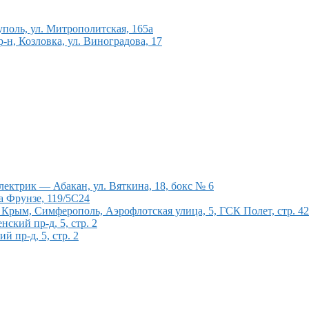
поль, ул. Митрополитская, 165а
н, Козловка, ул. Виноградова, 17
ектрик — Абакан, ул. Вяткина, 18, бокс № 6
а Фрунзе, 119/5С24
рым, Симферополь, Аэрофлотская улица, 5, ГСК Полет, стр. 4
кий пр-д, 5, стр. 2
 пр-д, 5, стр. 2