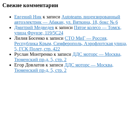
Свежие комментарии
Евгений Ник
к записи
Autoteams лицензированный
автоэлектрик — Абакан, ул. Вяткина, 18, бокс № 6
Дмитрий Медведев
к записи
Пятое колесо — Томск,
улица Фрунзе, 119/5С24
Лилия Босенко
к записи
СТО МиГ — Россия,
Республика Крым, Симферополь, Аэрофлотская улица,
5, ГСК Полет, стр. 422
Руслан Монтренко
к записи
ДДС моторс — Москва,
Тюменский пр-д, 5, стр. 2
Егор Довлатов
к записи
ДДС моторс — Москва,
Тюменский пр-д, 5, стр. 2