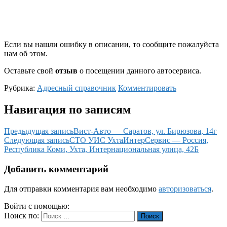
Если вы нашли ошибку в описании, то сообщите пожалуйста
нам об этом.
Оставьте свой
отзыв
о посещении данного автосервиса.
Рубрика:
Адресный справочник
Комментировать
Навигация по записям
Предыдущая запись
Вист-Авто — Саратов, ул. Бирюзова, 14г
Следующая запись
СТО УИС УхтаИнтерСервис — Россия,
Республика Коми, Ухта, Интернациональная улица, 42Б
Добавить комментарий
Для отправки комментария вам необходимо
авторизоваться
.
Войти с помощью:
Поиск по:
Поиск