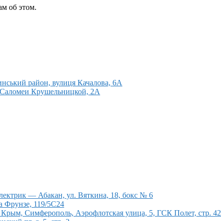
м об этом.
нський район, вулиця Качалова, 6А
 Саломеи Крушельницкой, 2А
ектрик — Абакан, ул. Вяткина, 18, бокс № 6
а Фрунзе, 119/5С24
рым, Симферополь, Аэрофлотская улица, 5, ГСК Полет, стр. 4