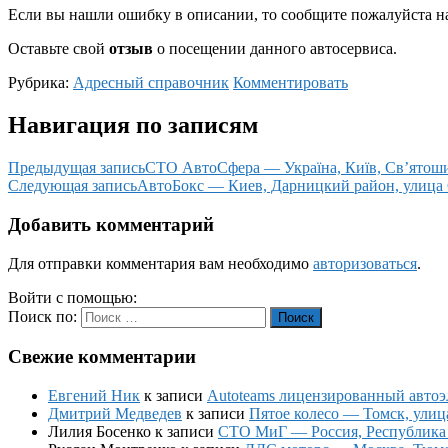
Если вы нашли ошибку в описании, то сообщите пожалуйста на
Оставьте свой
отзыв
о посещении данного автосервиса.
Рубрика:
Адресный справочник
Комментировать
Навигация по записям
Предыдущая запись
СТО АвтоСфера — Україна, Київ, Св’ятоши
Следующая запись
АвтоБокс — Киев, Дарницкий район, улица
Добавить комментарий
Для отправки комментария вам необходимо
авторизоваться
.
Войти с помощью:
Поиск по:
Поиск
Свежие комментарии
Евгений Ник
к записи
Autoteams лицензированный автоэл
Дмитрий Медведев
к записи
Пятое колесо — Томск, улиц
Лилия Босенко
к записи
СТО МиГ — Россия, Республика К