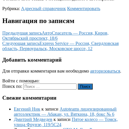
Рубрика:
Адресный справочник
Комментировать
Навигация по записям
Предыдущая запись
АвтоСпасатель — Россия, Киров,
Октябрьский проспект, 18/6
Следующая запись
Express Service — Россия, Свердловская
область, Первоуральск, Московское шоссе, 12
Добавить комментарий
Для отправки комментария вам необходимо
авторизоваться
.
Войти с помощью:
Поиск по:
Поиск
Свежие комментарии
Евгений Ник
к записи
Autoteams лицензированный
автоэлектрик — Абакан, ул. Вяткина, 18, бокс № 6
Дмитрий Медведев
к записи
Пятое колесо — Томск,
улица Фрунзе, 119/5С24