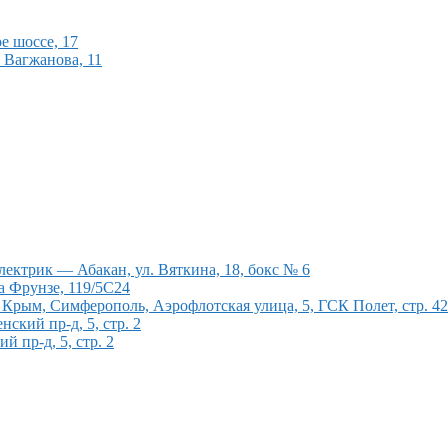
е шоссе, 17
 Вагжанова, 11
ектрик — Абакан, ул. Вяткина, 18, бокс № 6
а Фрунзе, 119/5С24
рым, Симферополь, Аэрофлотская улица, 5, ГСК Полет, стр. 4
кий пр-д, 5, стр. 2
 пр-д, 5, стр. 2