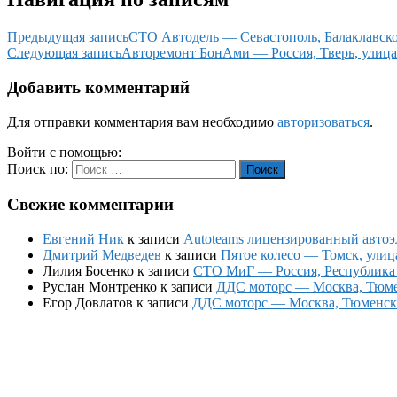
Предыдущая запись
СТО Автодель — Севастополь, Балаклавско
Следующая запись
Авторемонт БонАми — Россия, Тверь, улица
Добавить комментарий
Для отправки комментария вам необходимо
авторизоваться
.
Войти с помощью:
Поиск по:
Поиск
Свежие комментарии
Евгений Ник
к записи
Autoteams лицензированный автоэл
Дмитрий Медведев
к записи
Пятое колесо — Томск, улиц
Лилия Босенко
к записи
СТО МиГ — Россия, Республика К
Руслан Монтренко
к записи
ДДС моторс — Москва, Тюменс
Егор Довлатов
к записи
ДДС моторс — Москва, Тюменский