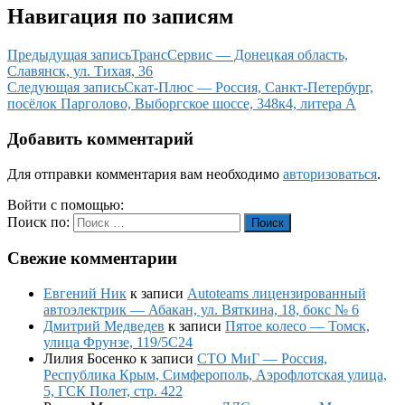
Навигация по записям
Предыдущая запись
ТрансСервис — Донецкая область,
Славянск, ул. Тихая, 36
Следующая запись
Скат-Плюс — Россия, Санкт-Петербург,
посёлок Парголово, Выборгское шоссе, 348к4, литера А
Добавить комментарий
Для отправки комментария вам необходимо
авторизоваться
.
Войти с помощью:
Поиск по:
Поиск
Свежие комментарии
Евгений Ник
к записи
Autoteams лицензированный
автоэлектрик — Абакан, ул. Вяткина, 18, бокс № 6
Дмитрий Медведев
к записи
Пятое колесо — Томск,
улица Фрунзе, 119/5С24
Лилия Босенко
к записи
СТО МиГ — Россия,
Республика Крым, Симферополь, Аэрофлотская улица,
5, ГСК Полет, стр. 422