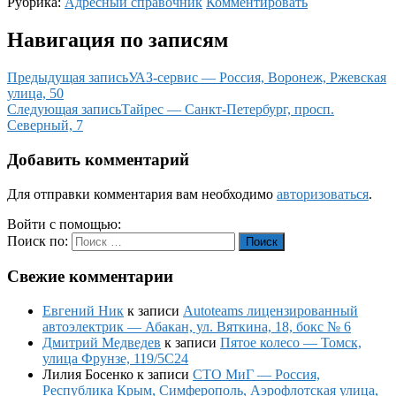
Рубрика:
Адресный справочник
Комментировать
Навигация по записям
Предыдущая запись
УАЗ-сервис — Россия, Воронеж, Ржевская
улица, 50
Следующая запись
Тайрес — Санкт-Петербург, просп.
Северный, 7
Добавить комментарий
Для отправки комментария вам необходимо
авторизоваться
.
Войти с помощью:
Поиск по:
Поиск
Свежие комментарии
Евгений Ник
к записи
Autoteams лицензированный
автоэлектрик — Абакан, ул. Вяткина, 18, бокс № 6
Дмитрий Медведев
к записи
Пятое колесо — Томск,
улица Фрунзе, 119/5С24
Лилия Босенко
к записи
СТО МиГ — Россия,
Республика Крым, Симферополь, Аэрофлотская улица,