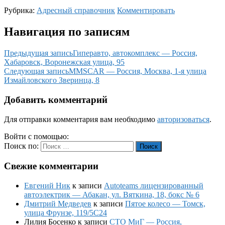
Рубрика:
Адресный справочник
Комментировать
Навигация по записям
Предыдущая запись
Гиперавто, автокомплекс — Россия,
Хабаровск, Воронежская улица, 95
Следующая запись
MMSCAR — Россия, Москва, 1-я улица
Измайловского Зверинца, 8
Добавить комментарий
Для отправки комментария вам необходимо
авторизоваться
.
Войти с помощью:
Поиск по:
Поиск
Свежие комментарии
Евгений Ник
к записи
Autoteams лицензированный
автоэлектрик — Абакан, ул. Вяткина, 18, бокс № 6
Дмитрий Медведев
к записи
Пятое колесо — Томск,
улица Фрунзе, 119/5С24
Лилия Босенко
к записи
СТО МиГ — Россия,