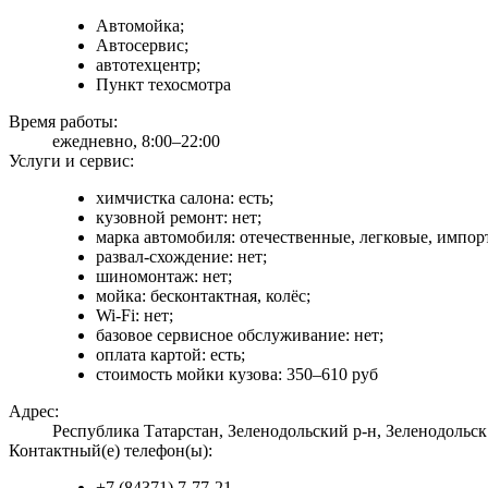
Автомойка;
Автосервис;
автотехцентр;
Пункт техосмотра
Время работы:
ежедневно, 8:00–22:00
Услуги и сервис:
химчистка салона: есть;
кузовной ремонт: нет;
марка автомобиля: отечественные, легковые, импор
развал-схождение: нет;
шиномонтаж: нет;
мойка: бесконтактная, колёс;
Wi-Fi: нет;
базовое сервисное обслуживание: нет;
оплата картой: есть;
стоимость мойки кузова: 350–610 руб
Адрес:
Республика Татарстан, Зеленодольский р-н, Зеленодольск г
Контактный(е) телефон(ы):
+7 (84371) 7-77-21