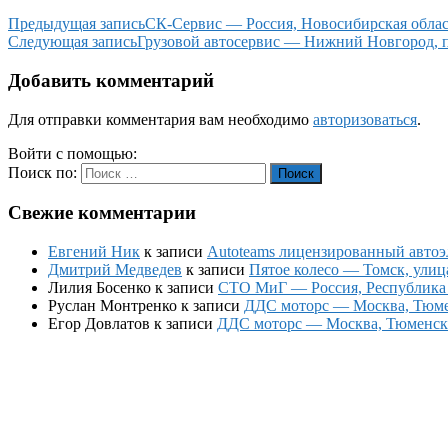
Предыдущая запись
СК-Сервис — Россия, Новосибирская област
Следующая запись
Грузовой автосервис — Нижний Новгород, п
Добавить комментарий
Для отправки комментария вам необходимо
авторизоваться
.
Войти с помощью:
Поиск по:
Поиск
Свежие комментарии
Евгений Ник
к записи
Autoteams лицензированный автоэл
Дмитрий Медведев
к записи
Пятое колесо — Томск, улиц
Лилия Босенко
к записи
СТО МиГ — Россия, Республика К
Руслан Монтренко
к записи
ДДС моторс — Москва, Тюменс
Егор Довлатов
к записи
ДДС моторс — Москва, Тюменский