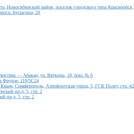
ь, Новосибирский район, поселок городского типа Краснообск, 
росп. Бусыгина, 2б
ектрик — Абакан, ул. Вяткина, 18, бокс № 6
а Фрунзе, 119/5С24
рым, Симферополь, Аэрофлотская улица, 5, ГСК Полет, стр. 4
кий пр-д, 5, стр. 2
 пр-д, 5, стр. 2