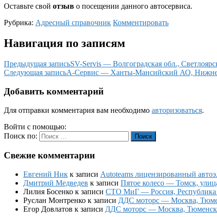
Оставьте свой
отзыв
о посещении данного автосервиса.
Рубрика:
Адресный справочник
Комментировать
Навигация по записям
Предыдущая запись
SV-Servis — Волгоградская обл., Светлояр
Следующая запись
А-Сервис — Ханты-Мансийский АО, Нижнева
Добавить комментарий
Для отправки комментария вам необходимо
авторизоваться
.
Войти с помощью:
Поиск по:
Поиск
Свежие комментарии
Евгений Ник
к записи
Autoteams лицензированный автоэл
Дмитрий Медведев
к записи
Пятое колесо — Томск, улиц
Лилия Босенко
к записи
СТО МиГ — Россия, Республика К
Руслан Монтренко
к записи
ДДС моторс — Москва, Тюменс
Егор Довлатов
к записи
ДДС моторс — Москва, Тюменский