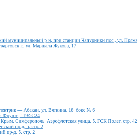
ский муниципальный р-н, при станции Чапурники пос., ул. Пряма
ртовск г., ул. Маршала Жукова, 17
ектрик — Абакан, ул. Вяткина, 18, бокс № 6
а Фрунзе, 119/5С24
рым, Симферополь, Аэрофлотская улица, 5, ГСК Полет, стр. 4
кий пр-д, 5, стр. 2
 пр-д, 5, стр. 2