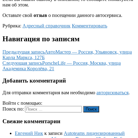
нам об этом.
Оставьте свой
отзыв
о посещении данного автосервиса.
Рубрика:
Адресный справочник
Комментировать
Навигация по записям
Предыдущая запись
АвтоМастер — Россия, Ульяновск, улица
Карла Маркса, 127Б
Следующая запись
PorscheLife — Россия, Москва, улица
Академика Королёва, 21
Добавить комментарий
Для отправки комментария вам необходимо
авторизоваться
.
Войти с помощью:
Поиск по:
Поиск
Свежие комментарии
Евгений Ник
к записи
Autoteams лицензированный