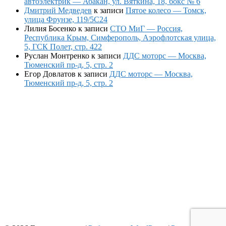
автоэлектрик — Абакан, ул. Вяткина, 18, бокс № 6
Дмитрий Медведев
к записи
Пятое колесо — Томск,
улица Фрунзе, 119/5С24
Лилия Босенко
к записи
СТО МиГ — Россия,
Республика Крым, Симферополь, Аэрофлотская улица,
5, ГСК Полет, стр. 422
Руслан Монтренко
к записи
ДДС моторс — Москва,
Тюменский пр-д, 5, стр. 2
Егор Довлатов
к записи
ДДС моторс — Москва,
Тюменский пр-д, 5, стр. 2