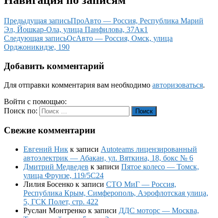
Навигация по записям
Предыдущая запись
ПроАвто — Россия, Республика Марий
Эл, Йошкар-Ола, улица Панфилова, 37Ак1
Следующая запись
ОсАвто — Россия, Омск, улица
Орджоникидзе, 190
Добавить комментарий
Для отправки комментария вам необходимо
авторизоваться
.
Войти с помощью:
Поиск по:
Поиск
Свежие комментарии
Евгений Ник
к записи
Autoteams лицензированный
автоэлектрик — Абакан, ул. Вяткина, 18, бокс № 6
Дмитрий Медведев
к записи
Пятое колесо — Томск,
улица Фрунзе, 119/5С24
Лилия Босенко
к записи
СТО МиГ — Россия,
Республика Крым, Симферополь, Аэрофлотская улица,
5, ГСК Полет, стр. 422
Руслан Монтренко
к записи
ДДС моторс — Москва,