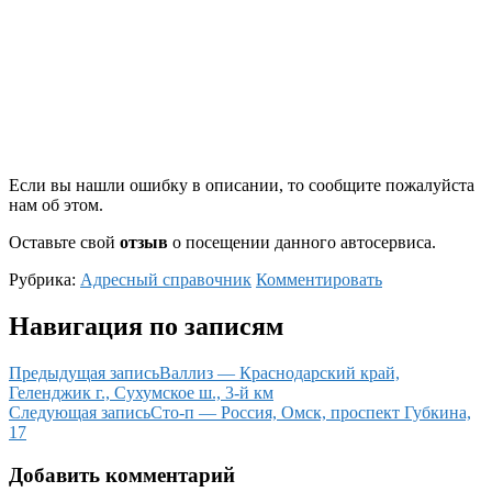
Если вы нашли ошибку в описании, то сообщите пожалуйста
нам об этом.
Оставьте свой
отзыв
о посещении данного автосервиса.
Рубрика:
Адресный справочник
Комментировать
Навигация по записям
Предыдущая запись
Валлиз — Краснодарский край,
Геленджик г., Сухумское ш., 3-й км
Следующая запись
Сто-п — Россия, Омск, проспект Губкина,
17
Добавить комментарий