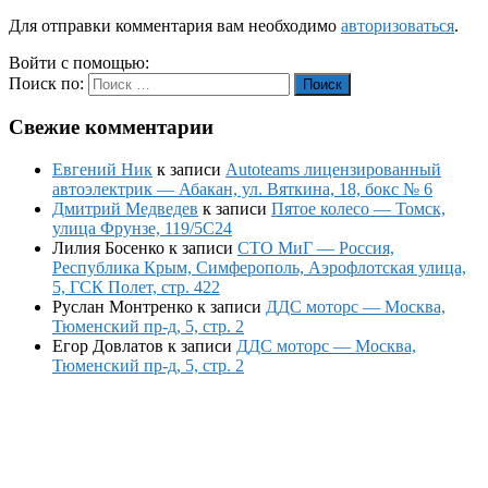
Для отправки комментария вам необходимо
авторизоваться
.
Войти с помощью:
Поиск по:
Поиск
Свежие комментарии
Евгений Ник
к записи
Autoteams лицензированный
автоэлектрик — Абакан, ул. Вяткина, 18, бокс № 6
Дмитрий Медведев
к записи
Пятое колесо — Томск,
улица Фрунзе, 119/5С24
Лилия Босенко
к записи
СТО МиГ — Россия,
Республика Крым, Симферополь, Аэрофлотская улица,
5, ГСК Полет, стр. 422
Руслан Монтренко
к записи
ДДС моторс — Москва,
Тюменский пр-д, 5, стр. 2
Егор Довлатов
к записи
ДДС моторс — Москва,
Тюменский пр-д, 5, стр. 2