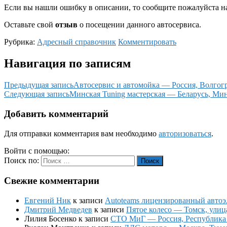
Если вы нашли ошибку в описании, то сообщите пожалуйста на
Оставьте свой
отзыв
о посещении данного автосервиса.
Рубрика:
Адресный справочник
Комментировать
Навигация по записям
Предыдущая запись
Автосервис и автомойка — Россия, Волгогр
Следующая запись
Минская Tuning мастерская — Беларусь, Мин
Добавить комментарий
Для отправки комментария вам необходимо
авторизоваться
.
Войти с помощью:
Поиск по:
Поиск
Свежие комментарии
Евгений Ник
к записи
Autoteams лицензированный автоэл
Дмитрий Медведев
к записи
Пятое колесо — Томск, улиц
Лилия Босенко
к записи
СТО МиГ — Россия, Республика К