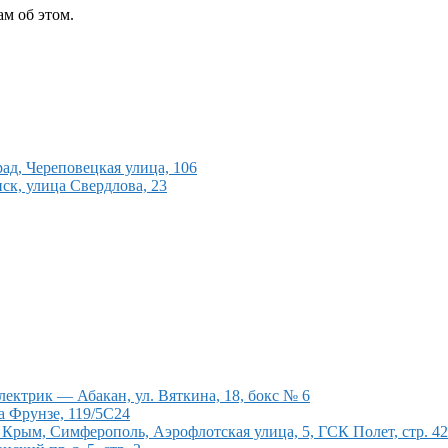
м об этом.
ад, Череповецкая улица, 106
ск, улица Свердлова, 23
ектрик — Абакан, ул. Вяткина, 18, бокс № 6
а Фрунзе, 119/5С24
рым, Симферополь, Аэрофлотская улица, 5, ГСК Полет, стр. 4