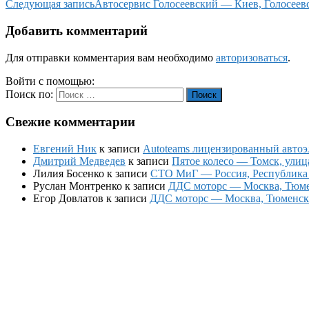
Следующая запись
Автосервис Голосеевский — Киев, Голосеевс
Добавить комментарий
Для отправки комментария вам необходимо
авторизоваться
.
Войти с помощью:
Поиск по:
Поиск
Свежие комментарии
Евгений Ник
к записи
Autoteams лицензированный автоэл
Дмитрий Медведев
к записи
Пятое колесо — Томск, улиц
Лилия Босенко
к записи
СТО МиГ — Россия, Республика К
Руслан Монтренко
к записи
ДДС моторс — Москва, Тюменс
Егор Довлатов
к записи
ДДС моторс — Москва, Тюменский