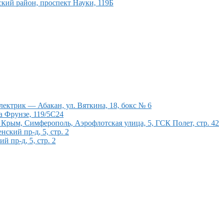
кий район, проспект Науки, 119Б
ектрик — Абакан, ул. Вяткина, 18, бокс № 6
а Фрунзе, 119/5С24
рым, Симферополь, Аэрофлотская улица, 5, ГСК Полет, стр. 4
кий пр-д, 5, стр. 2
 пр-д, 5, стр. 2