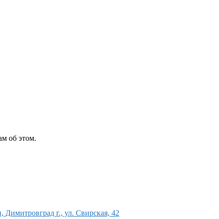
м об этом.
 Димитровград г., ул. Свирская, 42