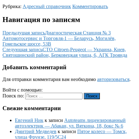
Рубрика:
Адресный справочник
Комментировать
Навигация по записям
Предыдущая запись
Диагностическая Станция № 3
Автомотосервис и Торговля-1 — Беларусь, Могилёв,
Гомельское шоссе, 53В
Следующая запись
СТО Citroen-Peugeot — Украина, Киев,
Святошинский район, Берковецкая улица, 6, АГК Троянда
Добавить комментарий
Для отправки комментария вам необходимо
авторизоваться
.
Войти с помощью:
Поиск по:
Поиск
Свежие комментарии
Евгений Ник
к записи
Autoteams лицензированный
автоэлектрик — Абакан, ул. Вяткина, 18, бокс № 6
Дмитрий Медведев
к записи
Пятое колесо — Томск,
улица Фрунзе, 119/5С24