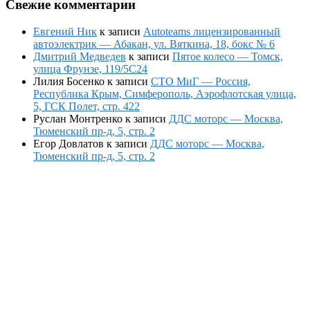
Свежие комментарии
Евгений Ник
к записи
Autoteams лицензированный
автоэлектрик — Абакан, ул. Вяткина, 18, бокс № 6
Дмитрий Медведев
к записи
Пятое колесо — Томск,
улица Фрунзе, 119/5С24
Лилия Босенко
к записи
СТО МиГ — Россия,
Республика Крым, Симферополь, Аэрофлотская улица,
5, ГСК Полет, стр. 422
Руслан Монтренко
к записи
ДДС моторс — Москва,
Тюменский пр-д, 5, стр. 2
Егор Довлатов
к записи
ДДС моторс — Москва,
Тюменский пр-д, 5, стр. 2