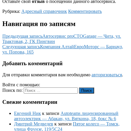
Оставьте свой
отзыв
о посещении данного автосервиса.
Рубрика:
Адресный справочник
Комментировать
Навигация по записям
Предыдущая запись
Автосервис proCTOGarage — Чита, ул.
Трактовая, 2, ГК Пингвин
Следующая запись
Компания АлтайЕвроМоторс — Барнаул,
ул. Попова, 165
Добавить комментарий
Для отправки комментария вам необходимо
авторизоваться
.
Войти с помощью:
Поиск по:
Поиск
Свежие комментарии
Евгений Ник
к записи
Autoteams лицензированный
автоэлектрик — Абакан, ул. Вяткина, 18, бокс № 6
Дмитрий Медведев
к записи
Пятое колесо — Томск,
улица Фрунзе, 119/5С24