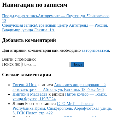
Навигация по записям
Предыдущая запись
Авторемонт — Якутск, ул. Чайковского,
13
Следующая запись
Сервисный центр Автотренд — Россия,
Владимир, улица Лакина, 1А
Добавить комментарий
Для отправки комментария вам необходимо
авторизоваться
.
Войти с помощью:
Поиск по:
Поиск
Свежие комментарии
Евгений Ник
к записи
Autoteams лицензированный
автоэлектрик — Абакан, ул. Вяткина, 18, бокс № 6
Дмитрий Медведев
к записи
Пятое колесо — Томск,
улица Фрунзе, 119/5С24
Лилия Босенко
к записи
СТО МиГ — Россия,
Республика Крым, Симферополь, Аэрофлотская улица,
5, ГСК Полет, стр. 422