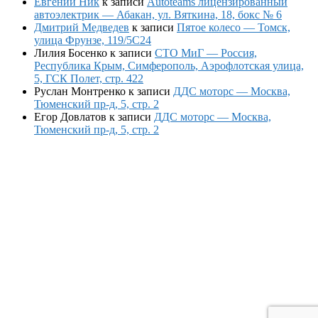
Евгений Ник
к записи
Autoteams лицензированный
автоэлектрик — Абакан, ул. Вяткина, 18, бокс № 6
Дмитрий Медведев
к записи
Пятое колесо — Томск,
улица Фрунзе, 119/5С24
Лилия Босенко
к записи
СТО МиГ — Россия,
Республика Крым, Симферополь, Аэрофлотская улица,
5, ГСК Полет, стр. 422
Руслан Монтренко
к записи
ДДС моторс — Москва,
Тюменский пр-д, 5, стр. 2
Егор Довлатов
к записи
ДДС моторс — Москва,
Тюменский пр-д, 5, стр. 2