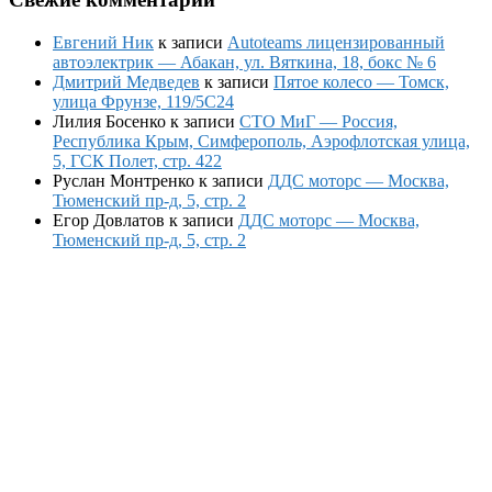
Евгений Ник
к записи
Autoteams лицензированный
автоэлектрик — Абакан, ул. Вяткина, 18, бокс № 6
Дмитрий Медведев
к записи
Пятое колесо — Томск,
улица Фрунзе, 119/5С24
Лилия Босенко
к записи
СТО МиГ — Россия,
Республика Крым, Симферополь, Аэрофлотская улица,
5, ГСК Полет, стр. 422
Руслан Монтренко
к записи
ДДС моторс — Москва,
Тюменский пр-д, 5, стр. 2
Егор Довлатов
к записи
ДДС моторс — Москва,
Тюменский пр-д, 5, стр. 2