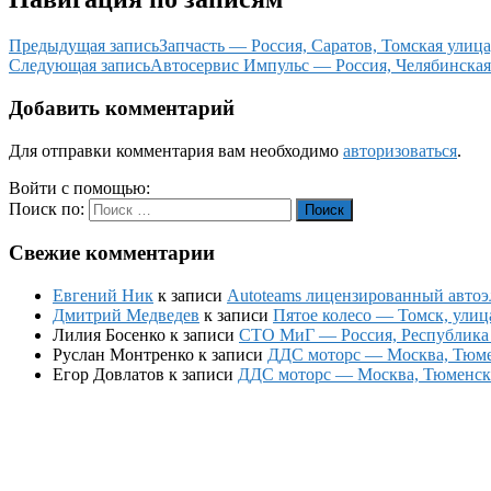
Предыдущая запись
Запчасть — Россия, Саратов, Томская улица
Следующая запись
Автосервис Импульс — Россия, Челябинская 
Добавить комментарий
Для отправки комментария вам необходимо
авторизоваться
.
Войти с помощью:
Поиск по:
Поиск
Свежие комментарии
Евгений Ник
к записи
Autoteams лицензированный автоэл
Дмитрий Медведев
к записи
Пятое колесо — Томск, улиц
Лилия Босенко
к записи
СТО МиГ — Россия, Республика К
Руслан Монтренко
к записи
ДДС моторс — Москва, Тюменс
Егор Довлатов
к записи
ДДС моторс — Москва, Тюменский