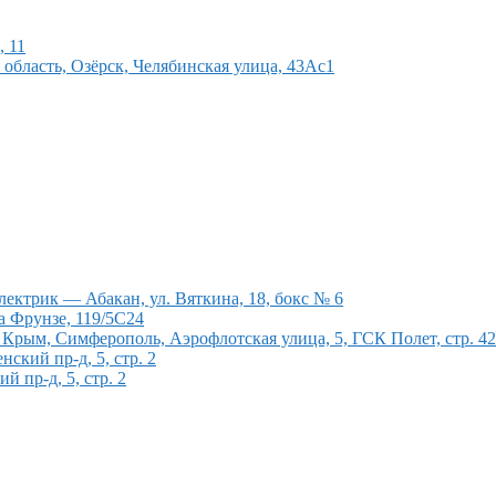
, 11
область, Озёрск, Челябинская улица, 43Ас1
ектрик — Абакан, ул. Вяткина, 18, бокс № 6
а Фрунзе, 119/5С24
рым, Симферополь, Аэрофлотская улица, 5, ГСК Полет, стр. 4
кий пр-д, 5, стр. 2
 пр-д, 5, стр. 2