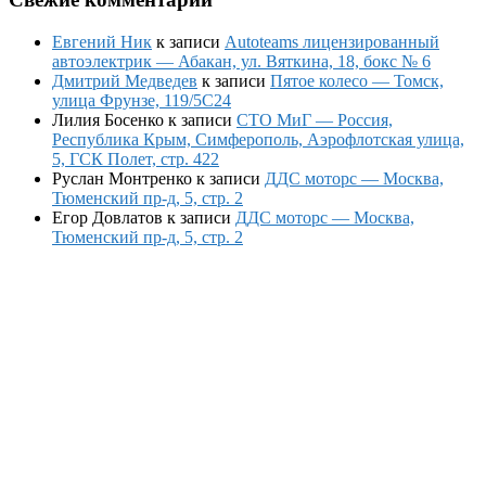
Евгений Ник
к записи
Autoteams лицензированный
автоэлектрик — Абакан, ул. Вяткина, 18, бокс № 6
Дмитрий Медведев
к записи
Пятое колесо — Томск,
улица Фрунзе, 119/5С24
Лилия Босенко
к записи
СТО МиГ — Россия,
Республика Крым, Симферополь, Аэрофлотская улица,
5, ГСК Полет, стр. 422
Руслан Монтренко
к записи
ДДС моторс — Москва,
Тюменский пр-д, 5, стр. 2
Егор Довлатов
к записи
ДДС моторс — Москва,
Тюменский пр-д, 5, стр. 2