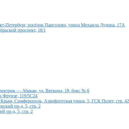
кт-Петербург, посёлок Парголово, улица Михаила Дудина, 17А
брьский проспект, 18/1
ектрик — Абакан, ул. Вяткина, 18, бокс № 6
а Фрунзе, 119/5С24
рым, Симферополь, Аэрофлотская улица, 5, ГСК Полет, стр. 4
кий пр-д, 5, стр. 2
 пр-д, 5, стр. 2