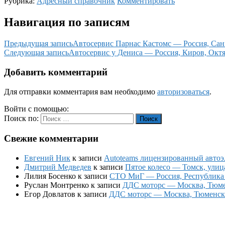
Рубрика:
Адресный справочник
Комментировать
Навигация по записям
Предыдущая запись
Автосервис Парнас Кастомс — Россия, Сан
Следующая запись
Автосервис у Дениса — Россия, Киров, Октя
Добавить комментарий
Для отправки комментария вам необходимо
авторизоваться
.
Войти с помощью:
Поиск по:
Поиск
Свежие комментарии
Евгений Ник
к записи
Autoteams лицензированный автоэл
Дмитрий Медведев
к записи
Пятое колесо — Томск, улиц
Лилия Босенко
к записи
СТО МиГ — Россия, Республика К
Руслан Монтренко
к записи
ДДС моторс — Москва, Тюменс
Егор Довлатов
к записи
ДДС моторс — Москва, Тюменский