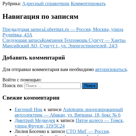
Рубрика:
Адресный справочник
Комментировать
Навигация по записям
Предыдущая запись
Lubermax.ru — Россия, Москва, улица
Руднёвка, 43А
Следующая запись
Компания Техпомощь Сургут — Ханты-
Мансийский АО, Сургут г., ул. Энергостроителей, 24/3
Добавить комментарий
Для отправки комментария вам необходимо
авторизоваться
.
Войти с помощью:
Поиск по:
Поиск
Свежие комментарии
Евгений Ник
к записи
Autoteams лицензированный
автоэлектрик — Абакан, ул. Вяткина, 18, бокс № 6
Дмитрий Медведев
к записи
Пятое колесо — Томск,
улица Фрунзе, 119/5С24
Лилия Босенко
к записи
СТО МиГ — Россия,