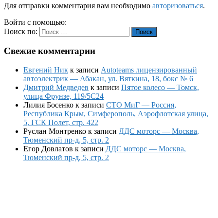
Для отправки комментария вам необходимо
авторизоваться
.
Войти с помощью:
Поиск по:
Поиск
Свежие комментарии
Евгений Ник
к записи
Autoteams лицензированный
автоэлектрик — Абакан, ул. Вяткина, 18, бокс № 6
Дмитрий Медведев
к записи
Пятое колесо — Томск,
улица Фрунзе, 119/5С24
Лилия Босенко
к записи
СТО МиГ — Россия,
Республика Крым, Симферополь, Аэрофлотская улица,
5, ГСК Полет, стр. 422
Руслан Монтренко
к записи
ДДС моторс — Москва,
Тюменский пр-д, 5, стр. 2
Егор Довлатов
к записи
ДДС моторс — Москва,
Тюменский пр-д, 5, стр. 2