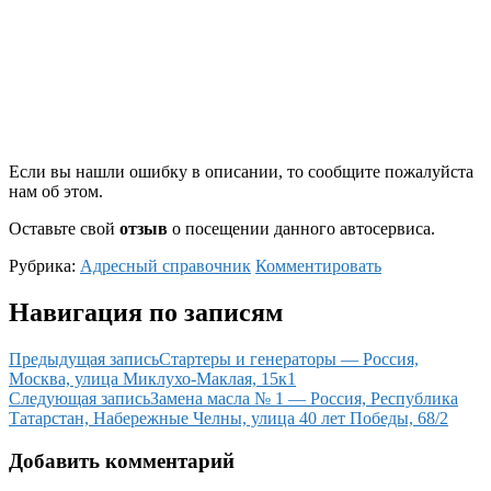
Если вы нашли ошибку в описании, то сообщите пожалуйста
нам об этом.
Оставьте свой
отзыв
о посещении данного автосервиса.
Рубрика:
Адресный справочник
Комментировать
Навигация по записям
Предыдущая запись
Стартеры и генераторы — Россия,
Москва, улица Миклухо-Маклая, 15к1
Следующая запись
Замена масла № 1 — Россия, Республика
Татарстан, Набережные Челны, улица 40 лет Победы, 68/2
Добавить комментарий