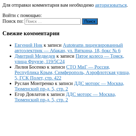
Для отправки комментария вам необходимо
авторизоваться
.
Войти с помощью:
Поиск по:
Поиск
Свежие комментарии
Евгений Ник
к записи
Autoteams лицензированный
автоэлектрик — Абакан, ул. Вяткина, 18, бокс № 6
Дмитрий Медведев
к записи
Пятое колесо — Томск,
улица Фрунзе, 119/5С24
Лилия Босенко
к записи
СТО МиГ — Россия,
Республика Крым, Симферополь, Аэрофлотская улица,
5, ГСК Полет, стр. 422
Руслан Монтренко
к записи
ДДС моторс — Москва,
Тюменский пр-д, 5, стр. 2
Егор Довлатов
к записи
ДДС моторс — Москва,
Тюменский пр-д, 5, стр. 2