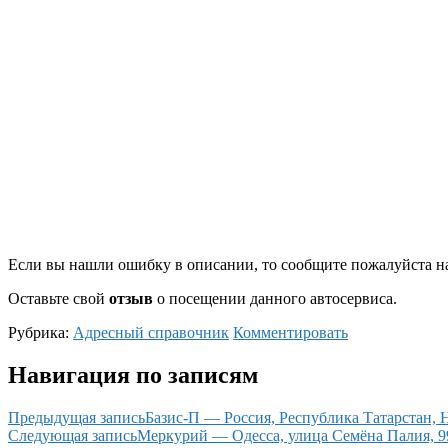
Если вы нашли ошибку в описании, то сообщите пожалуйста на
Оставьте свой
отзыв
о посещении данного автосервиса.
Рубрика:
Адресный справочник
Комментировать
Навигация по записям
Предыдущая запись
Базис-П — Россия, Республика Татарстан,
Следующая запись
Меркурий — Одесса, улица Семёна Палия, 9