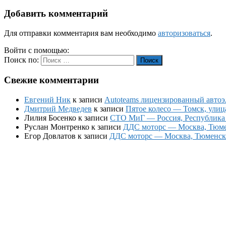
Добавить комментарий
Для отправки комментария вам необходимо
авторизоваться
.
Войти с помощью:
Поиск по:
Поиск
Свежие комментарии
Евгений Ник
к записи
Autoteams лицензированный автоэл
Дмитрий Медведев
к записи
Пятое колесо — Томск, улиц
Лилия Босенко
к записи
СТО МиГ — Россия, Республика К
Руслан Монтренко
к записи
ДДС моторс — Москва, Тюменс
Егор Довлатов
к записи
ДДС моторс — Москва, Тюменский