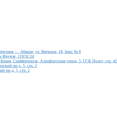
ектрик — Абакан, ул. Вяткина, 18, бокс № 6
а Фрунзе, 119/5С24
рым, Симферополь, Аэрофлотская улица, 5, ГСК Полет, стр. 4
кий пр-д, 5, стр. 2
 пр-д, 5, стр. 2