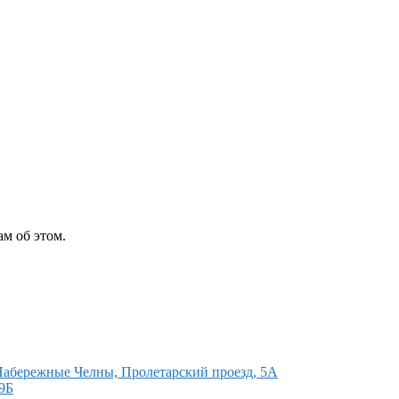
м об этом.
 Набережные Челны, Пролетарский проезд, 5А
9Б