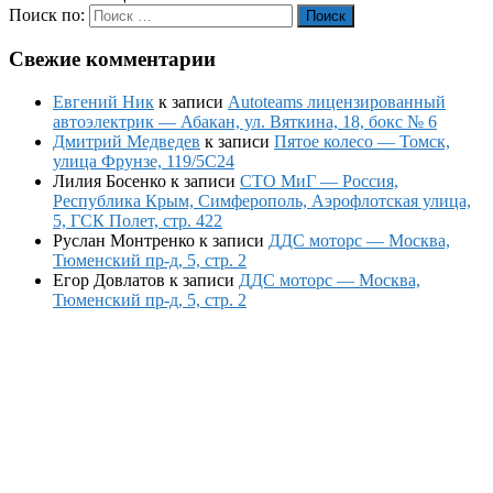
Поиск по:
Поиск
Свежие комментарии
Евгений Ник
к записи
Autoteams лицензированный
автоэлектрик — Абакан, ул. Вяткина, 18, бокс № 6
Дмитрий Медведев
к записи
Пятое колесо — Томск,
улица Фрунзе, 119/5С24
Лилия Босенко
к записи
СТО МиГ — Россия,
Республика Крым, Симферополь, Аэрофлотская улица,
5, ГСК Полет, стр. 422
Руслан Монтренко
к записи
ДДС моторс — Москва,
Тюменский пр-д, 5, стр. 2
Егор Довлатов
к записи
ДДС моторс — Москва,
Тюменский пр-д, 5, стр. 2