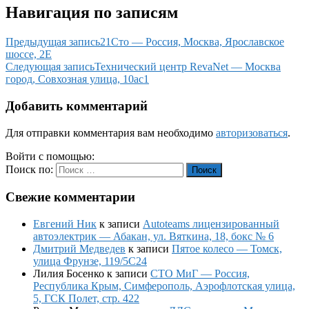
Навигация по записям
Предыдущая запись
21Сто — Россия, Москва, Ярославское
шоссе, 2Е
Следующая запись
Технический центр RevaNet — Москва
город, Совхозная улица, 10ас1
Добавить комментарий
Для отправки комментария вам необходимо
авторизоваться
.
Войти с помощью:
Поиск по:
Поиск
Свежие комментарии
Евгений Ник
к записи
Autoteams лицензированный
автоэлектрик — Абакан, ул. Вяткина, 18, бокс № 6
Дмитрий Медведев
к записи
Пятое колесо — Томск,
улица Фрунзе, 119/5С24
Лилия Босенко
к записи
СТО МиГ — Россия,
Республика Крым, Симферополь, Аэрофлотская улица,
5, ГСК Полет, стр. 422