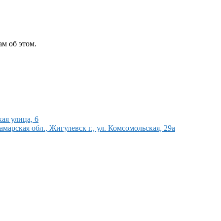
м об этом.
ая улица, 6
рская обл., Жигулевск г., ул. Комсомольская, 29а