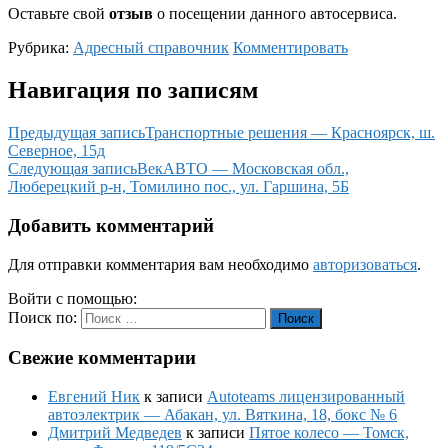
Оставьте свой
отзыв
о посещении данного автосервиса.
Рубрика:
Адресный справочник
Комментировать
Навигация по записям
Предыдущая запись
Транспортные решения — Красноярск, ш.
Северное, 15д
Следующая запись
ВекАВТО — Московская обл.,
Люберецкий р-н, Томилино пос., ул. Гаршина, 5Б
Добавить комментарий
Для отправки комментария вам необходимо
авторизоваться
.
Войти с помощью:
Поиск по:
Поиск
Свежие комментарии
Евгений Ник
к записи
Autoteams лицензированный
автоэлектрик — Абакан, ул. Вяткина, 18, бокс № 6
Дмитрий Медведев
к записи
Пятое колесо — Томск,