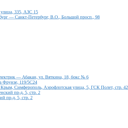
улица, 335, АЗС 15
ург — Санкт-Петербург, В.О., Большой просп., 98
ектрик — Абакан, ул. Вяткина, 18, бокс № 6
а Фрунзе, 119/5С24
рым, Симферополь, Аэрофлотская улица, 5, ГСК Полет, стр. 4
кий пр-д, 5, стр. 2
 пр-д, 5, стр. 2