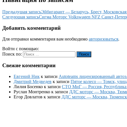
Предыдущая запись
Эйбигарант — Беларусь, Брест, Московская 
Следующая запись
Сигма Моторс Volkswagen NFZ Санкт-Петерб
Добавить комментарий
Для отправки комментария вам необходимо
авторизоваться
.
Войти с помощью:
Поиск по:
Поиск
Свежие комментарии
Евгений Ник
к записи
Autoteams лицензированный автоэл
Дмитрий Медведев
к записи
Пятое колесо — Томск, улиц
Лилия Босенко
к записи
СТО МиГ — Россия, Республика К
Руслан Монтренко
к записи
ДДС моторс — Москва, Тюменс
Егор Довлатов
к записи
ДДС моторс — Москва, Тюменский