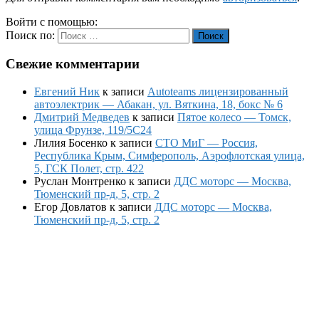
Войти с помощью:
Поиск по:
Поиск
Свежие комментарии
Евгений Ник
к записи
Autoteams лицензированный
автоэлектрик — Абакан, ул. Вяткина, 18, бокс № 6
Дмитрий Медведев
к записи
Пятое колесо — Томск,
улица Фрунзе, 119/5С24
Лилия Босенко
к записи
СТО МиГ — Россия,
Республика Крым, Симферополь, Аэрофлотская улица,
5, ГСК Полет, стр. 422
Руслан Монтренко
к записи
ДДС моторс — Москва,
Тюменский пр-д, 5, стр. 2
Егор Довлатов
к записи
ДДС моторс — Москва,
Тюменский пр-д, 5, стр. 2