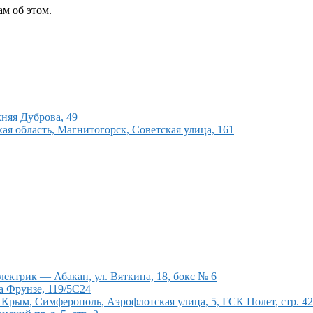
м об этом.
няя Дуброва, 49
ая область, Магнитогорск, Советская улица, 161
ектрик — Абакан, ул. Вяткина, 18, бокс № 6
а Фрунзе, 119/5С24
рым, Симферополь, Аэрофлотская улица, 5, ГСК Полет, стр. 4