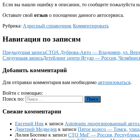
Если вы нашли ошибку в описании, то сообщите пожалуйста на
Оставьте свой
отзыв
о посещении данного автосервиса.
Рубрика:
Адресный справочник
Комментировать
Навигация по записям
Предыдущая запись
СТОА Дуброва-Авто — Владимир, ул. Верх
Следующая запись
Детейлинг центр Ягуар — Россия, Челябинск
Добавить комментарий
Для отправки комментария вам необходимо
авторизоваться
.
Войти с помощью:
Поиск по:
Поиск
Свежие комментарии
Евгений Ник
к записи
Autoteams лицензированный автоэл
Дмитрий Медведев
к записи
Пятое колесо — Томск, улиц
Лилия Босенко
к записи
СТО МиГ — Россия, Республика К