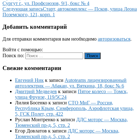
Сургут г., ул. Профсоюзов, 9/1, бокс № 4
Следующая запись
Старт, автокомплекс — Псков, улица Леона
Поземского, 121, корп. 1
Добавить комментарий
Для отправки комментария вам необходимо
авторизоваться
.
Войти с помощью:
Поиск по:
Поиск
Свежие комментарии
Евгений Ник
к записи
Autoteams лицензированный
автоэлектрик — Абакан, ул. Вяткина, 18, бокс № 6
Дмитрий Медведев
к записи
Пятое колесо — Томск,
улица Фрунзе, 119/5С24
Лилия Босенко
к записи
СТО МиГ — Россия,
Республика Крым, Симферополь, Аэрофлотская улица,
5, ГСК Полет, стр. 422
Руслан Монтренко
к записи
ДДС моторс — Москва,
Тюменский пр-д, 5, стр. 2
Егор Довлатов
к записи
ДДС моторс — Москва,
Тюменский пр-д, 5, стр. 2