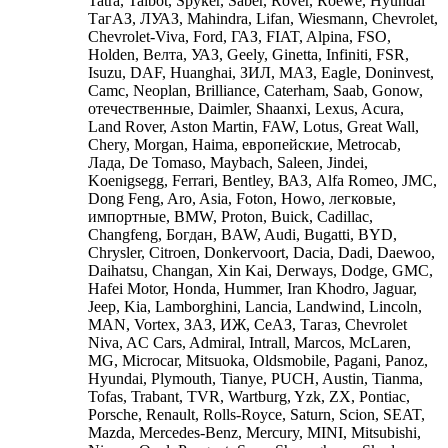
Tatra, Talbot, Spyker, Saber, Rover, Roewe, Hyundai
ТагАЗ, ЛУАЗ, Mahindra, Lifan, Wiesmann, Chevrolet,
Chevrolet-Viva, Ford, ГАЗ, FIAT, Alpina, FSO,
Holden, Велта, УАЗ, Geely, Ginetta, Infiniti, FSR,
Isuzu, DAF, Huanghai, ЗИЛ, МАЗ, Eagle, Doninvest,
Camc, Neoplan, Brilliance, Caterham, Saab, Gonow,
отечественные, Daimler, Shaanxi, Lexus, Acura,
Land Rover, Aston Martin, FAW, Lotus, Great Wall,
Chery, Morgan, Haima, европейские, Metrocab,
Лада, De Tomaso, Maybach, Saleen, Jindei,
Koenigsegg, Ferrari, Bentley, ВАЗ, Alfa Romeo, JMC,
Dong Feng, Aro, Asia, Foton, Howo, легковые,
импортные, BMW, Proton, Buick, Cadillac,
Changfeng, Богдан, BAW, Audi, Bugatti, BYD,
Chrysler, Citroen, Donkervoort, Dacia, Dadi, Daewoo,
Daihatsu, Changan, Xin Kai, Derways, Dodge, GMC,
Hafei Motor, Honda, Hummer, Iran Khodro, Jaguar,
Jeep, Kia, Lamborghini, Lancia, Landwind, Lincoln,
MAN, Vortex, ЗАЗ, ИЖ, СеАЗ, Тагаз, Chevrolet
Niva, AC Cars, Admiral, Intrall, Marcos, McLaren,
MG, Microcar, Mitsuoka, Oldsmobile, Pagani, Panoz,
Hyundai, Plymouth, Tianye, PUCH, Austin, Tianma,
Tofas, Trabant, TVR, Wartburg, Yzk, ZX, Pontiac,
Porsche, Renault, Rolls-Royce, Saturn, Scion, SEAT,
Mazda, Mercedes-Benz, Mercury, MINI, Mitsubishi,