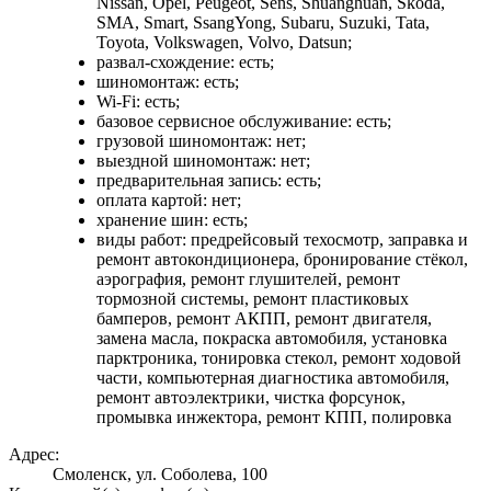
Nissan, Opel, Peugeot, Sens, Shuanghuan, Skoda,
SMA, Smart, SsangYong, Subaru, Suzuki, Tata,
Toyota, Volkswagen, Volvo, Datsun;
развал-схождение: есть;
шиномонтаж: есть;
Wi-Fi: есть;
базовое сервисное обслуживание: есть;
грузовой шиномонтаж: нет;
выездной шиномонтаж: нет;
предварительная запись: есть;
оплата картой: нет;
хранение шин: есть;
виды работ: предрейсовый техосмотр, заправка и
ремонт автокондиционера, бронирование стёкол,
аэрография, ремонт глушителей, ремонт
тормозной системы, ремонт пластиковых
бамперов, ремонт АКПП, ремонт двигателя,
замена масла, покраска автомобиля, установка
парктроника, тонировка стекол, ремонт ходовой
части, компьютерная диагностика автомобиля,
ремонт автоэлектрики, чистка форсунок,
промывка инжектора, ремонт КПП, полировка
Адрес:
Смоленск, ул. Соболева, 100