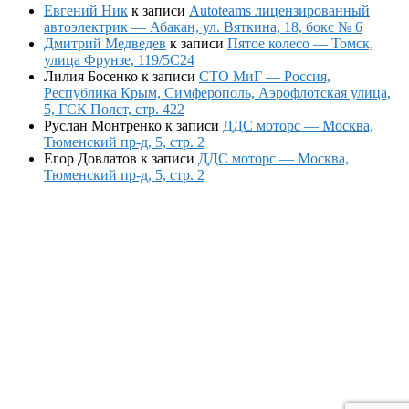
Евгений Ник
к записи
Autoteams лицензированный
автоэлектрик — Абакан, ул. Вяткина, 18, бокс № 6
Дмитрий Медведев
к записи
Пятое колесо — Томск,
улица Фрунзе, 119/5С24
Лилия Босенко
к записи
СТО МиГ — Россия,
Республика Крым, Симферополь, Аэрофлотская улица,
5, ГСК Полет, стр. 422
Руслан Монтренко
к записи
ДДС моторс — Москва,
Тюменский пр-д, 5, стр. 2
Егор Довлатов
к записи
ДДС моторс — Москва,
Тюменский пр-д, 5, стр. 2