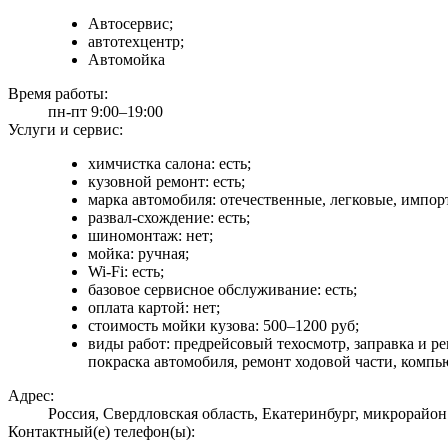
Автосервис;
автотехцентр;
Автомойка
Время работы:
пн-пт 9:00–19:00
Услуги и сервис:
химчистка салона: есть;
кузовной ремонт: есть;
марка автомобиля: отечественные, легковые, импор
развал-схождение: есть;
шиномонтаж: нет;
мойка: ручная;
Wi-Fi: есть;
базовое сервисное обслуживание: есть;
оплата картой: нет;
стоимость мойки кузова: 500–1200 руб;
виды работ: предрейсовый техосмотр, заправка и р
покраска автомобиля, ремонт ходовой части, комп
Адрес:
Россия, Свердловская область, Екатеринбург, микрорайо
Контактный(е) телефон(ы):