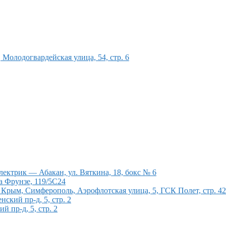
олодогвардейская улица, 54, стр. 6
ектрик — Абакан, ул. Вяткина, 18, бокс № 6
а Фрунзе, 119/5С24
рым, Симферополь, Аэрофлотская улица, 5, ГСК Полет, стр. 4
кий пр-д, 5, стр. 2
 пр-д, 5, стр. 2