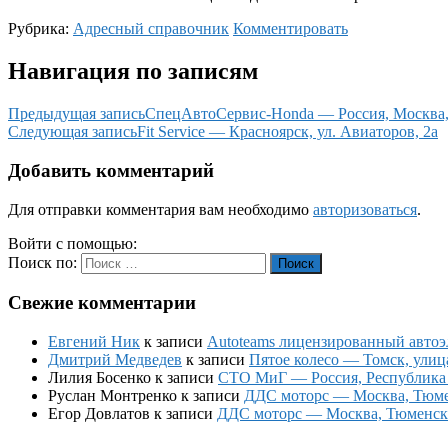
Рубрика:
Адресный справочник
Комментировать
Навигация по записям
Предыдущая запись
СпецАвтоСервис-Honda — Россия, Москва, М
Следующая запись
Fit Service — Красноярск, ул. Авиаторов, 2а
Добавить комментарий
Для отправки комментария вам необходимо
авторизоваться
.
Войти с помощью:
Поиск по:
Поиск
Свежие комментарии
Евгений Ник
к записи
Autoteams лицензированный автоэл
Дмитрий Медведев
к записи
Пятое колесо — Томск, улиц
Лилия Босенко
к записи
СТО МиГ — Россия, Республика К
Руслан Монтренко
к записи
ДДС моторс — Москва, Тюменс
Егор Довлатов
к записи
ДДС моторс — Москва, Тюменский