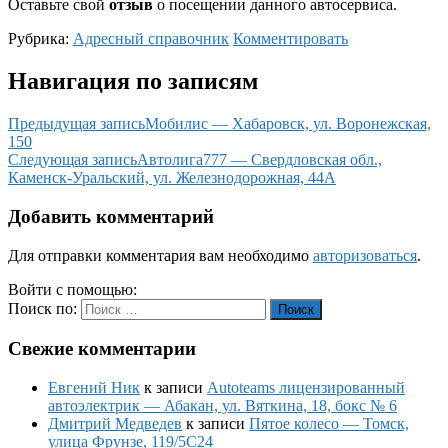
Оставьте свой
отзыв
о посещении данного автосервиса.
Рубрика:
Адресный справочник
Комментировать
Навигация по записям
Предыдущая запись
Мобилис — Хабаровск, ул. Воронежская,
150
Следующая запись
Автолига777 — Свердловская обл.,
Каменск-Уральский, ул. Железнодорожная, 44А
Добавить комментарий
Для отправки комментария вам необходимо
авторизоваться
.
Войти с помощью:
Поиск по:
Поиск
Свежие комментарии
Евгений Ник
к записи
Autoteams лицензированный
автоэлектрик — Абакан, ул. Вяткина, 18, бокс № 6
Дмитрий Медведев
к записи
Пятое колесо — Томск,
улица Фрунзе, 119/5С24