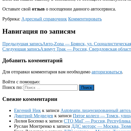
Оставьте свой
отзыв
о посещении данного автосервиса.
Рубрика:
Адресный справочник
Комментировать
Навигация по записям
Предыдущая запись
Авто-Zona — Брянск, ул. Социалистическая
Следующая запись
Азимут Трак — Россия, Свердловская область
Добавить комментарий
Для отправки комментария вам необходимо
авторизоваться
.
Войти с помощью:
Поиск по:
Поиск
Свежие комментарии
Евгений Ник
к записи
Autoteams лицензированный автоэл
Дмитрий Медведев
к записи
Пятое колесо — Томск, улиц
Лилия Босенко
к записи
СТО МиГ — Россия, Республика К
Руслан Монтренко
к записи
ДДС моторс — Москва, Тюменс