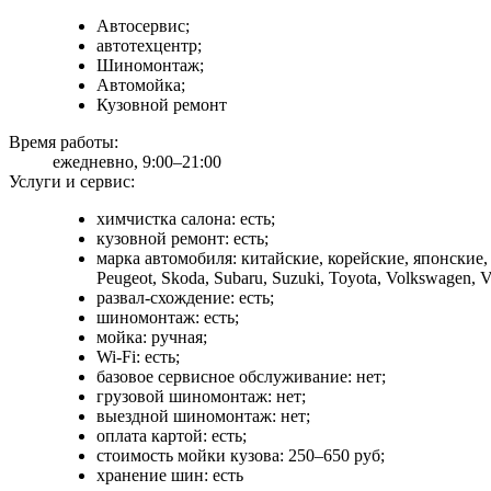
Автосервис;
автотехцентр;
Шиномонтаж;
Автомойка;
Кузовной ремонт
Время работы:
ежедневно, 9:00–21:00
Услуги и сервис:
химчистка салона: есть;
кузовной ремонт: есть;
марка автомобиля: китайские, корейские, японские, C
Peugeot, Skoda, Subaru, Suzuki, Toyota, Volkswagen, V
развал-схождение: есть;
шиномонтаж: есть;
мойка: ручная;
Wi-Fi: есть;
базовое сервисное обслуживание: нет;
грузовой шиномонтаж: нет;
выездной шиномонтаж: нет;
оплата картой: есть;
стоимость мойки кузова: 250–650 руб;
хранение шин: есть