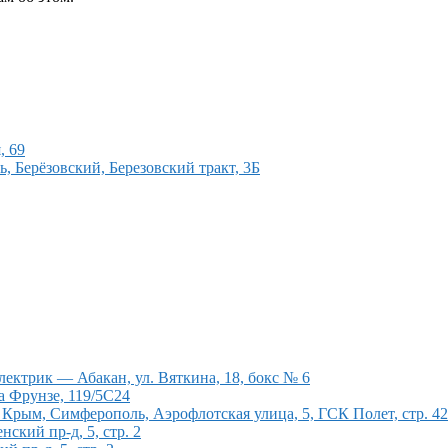
, 69
, Берёзовский, Березовский тракт, 3Б
ектрик — Абакан, ул. Вяткина, 18, бокс № 6
а Фрунзе, 119/5С24
рым, Симферополь, Аэрофлотская улица, 5, ГСК Полет, стр. 4
кий пр-д, 5, стр. 2