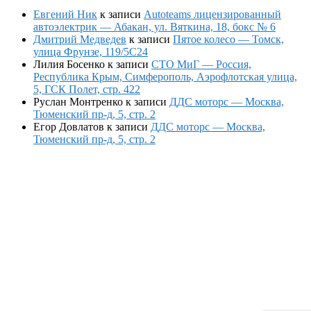
Евгений Ник
к записи
Autoteams лицензированный
автоэлектрик — Абакан, ул. Вяткина, 18, бокс № 6
Дмитрий Медведев
к записи
Пятое колесо — Томск,
улица Фрунзе, 119/5С24
Лилия Босенко
к записи
СТО МиГ — Россия,
Республика Крым, Симферополь, Аэрофлотская улица,
5, ГСК Полет, стр. 422
Руслан Монтренко
к записи
ДДС моторс — Москва,
Тюменский пр-д, 5, стр. 2
Егор Довлатов
к записи
ДДС моторс — Москва,
Тюменский пр-д, 5, стр. 2