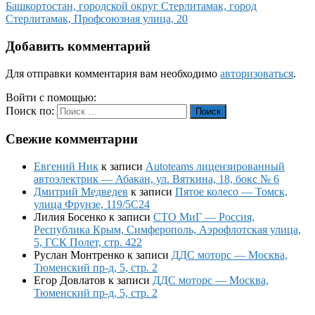
Башкортостан, городской округ Стерлитамак, город
Стерлитамак, Профсоюзная улица, 20
Добавить комментарий
Для отправки комментария вам необходимо
авторизоваться
.
Войти с помощью:
Поиск по:
Поиск
Свежие комментарии
Евгений Ник
к записи
Autoteams лицензированный
автоэлектрик — Абакан, ул. Вяткина, 18, бокс № 6
Дмитрий Медведев
к записи
Пятое колесо — Томск,
улица Фрунзе, 119/5С24
Лилия Босенко
к записи
СТО МиГ — Россия,
Республика Крым, Симферополь, Аэрофлотская улица,
5, ГСК Полет, стр. 422
Руслан Монтренко
к записи
ДДС моторс — Москва,
Тюменский пр-д, 5, стр. 2
Егор Довлатов
к записи
ДДС моторс — Москва,
Тюменский пр-д, 5, стр. 2